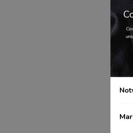
BIO Zertifikat
Co
HACCP-konforme Prozesse
IFS
Coo
ISO14001
uns
ISO28000
ISO50001
ISO9001
S.A.F.E.
SQAS
TAPA FSR
Not
LOGISTIKPROZESSE
Aerosole
?
AKL - Automatisches Kleinteilelager
Mar
?
Andienung
?