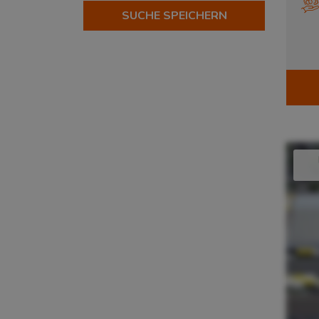
Automotive
SUCHE SPEICHERN
?
Beauty & Lifestyle
?
Chemical Services
?
Corporate Fashion
?
eCommerce & Retail
?
Elektronik & Hightech
?
Fashion & Lifestyle
?
Food & Supplements
?
Home & Living
?
Industrial
?
Konsumgüterindustrie
?
Lebensmittelindustrie
?
Pharma & Healthcare
?
Schuhe & Accessoires
?
Sports & Outdoor
?