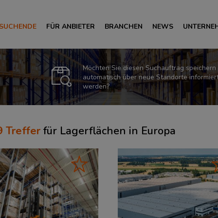
 SUCHENDE
FÜR ANBIETER
BRANCHEN
NEWS
UNTERNE
Möchten Sie diesen Suchauftrag speichern
automatisch über neue Standorte informier
werden?
9
Treffer
für
Lagerflächen in Europa