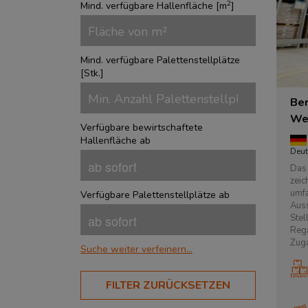
2
Mind. verfügbare Hallenfläche [
m
]
Mind. verfügbare Palettenstellplätze
[
Stk.
]
Ber
We
Verfügbare bewirtschaftete
Hallenfläche ab
Deu
Das 
zeic
umfa
Verfügbare Palettenstellplätze ab
Auss
Stel
Rega
Zuga
Suche weiter verfeinern...
BRANCHEN
FILTER ZURÜCKSETZEN
Aerospace
?