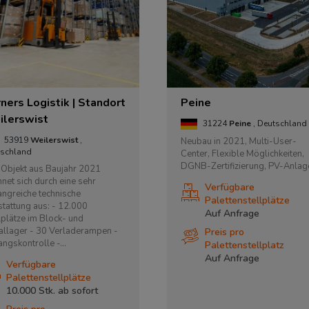
ners Logistik | Standort
Peine
ilerswist
31224
Peine
, Deutschland
53919
Weilerswist
,
Neubau in 2021, Multi-User-
tschland
Center, Flexible Möglichkeiten,
DGNB-Zertifizierung, PV-Anlag
Objekt aus Baujahr 2021
hnet sich durch eine sehr
Verfügbare
ngreiche technische
Palettenstellplätze
tattung aus: - 12.000
Auf Anfrage
lplätze im Block- und
llager - 30 Verladerampen -
Preis pro
ngskontrolle -...
Palettenstellplatz
Auf Anfrage
Verfügbare
Palettenstellplätze
10.000 Stk. ab
sofort