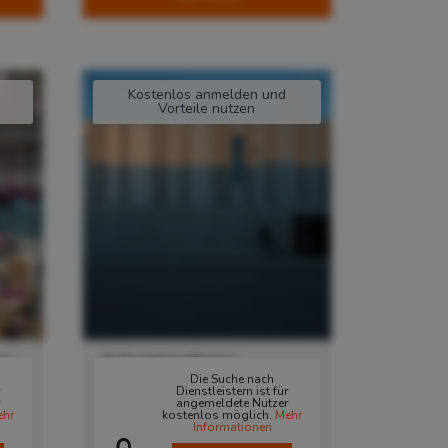
Kostenlos anmelden und
Vorteile nutzen
n -
Schwieberdingen
Die Suche nach
r
Dienstleistern ist für
71701
Schwieberdingen
,
angemeldete Nutzer
Deutschland
ehr
kostenlos möglich.
Mehr
Informationen
Verfügbare
and