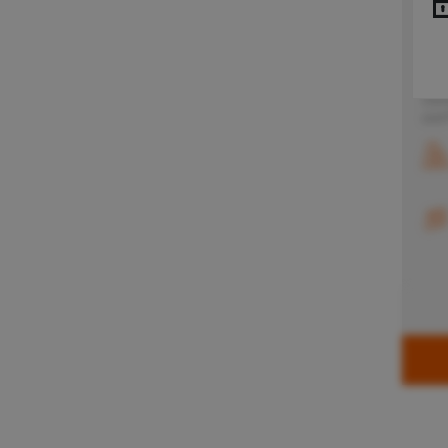
Schwerlastlogistik
?
4.00
Bloc
SKD Logistik
?
mod
Spezialtransporte
?
Verl
Sich
Stauerei und Laschtätigkeit
?
Zutr
Stückgut- und Teilladungsverkehr
und 
(International)
?
Stückgut- und Teilladungsverkehr
(National)
?
Tank- und Silotransporte
?
Temperaturgeführte Lagerung
gemäß IFS-Anforderungen
(Lagerlogistik)
?
Temperaturgeführte Lagerung
gemäß MSC-Kriterien (Lagerlogistik)
?
Temperierte Non Food Waren
?
Verpackungsentwicklung und -
planung
?
Werkslogistik
?
Zertifizierte Zollabwicklung (AEO)