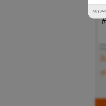
GR
Bestandsmanagement
?
o.d
Breakbulk
?
AUSWAH
Charter Luftfracht
?
Tau
Charter Seefracht
?
Teil
CKD Logistik
?
Grie
bewi
Ersatzteillogistik
?
Fläc
Fahrzeugtransporte
?
Bloc
Über
FCL
?
Mögl
Gefahrgut
?
Gefahrstofflager
?
Hygienerichtlinien gemäß HACCP
(Lagerlogistik)
?
Inhouse Logistik
?
IT-Lösungen
?
IT-Management
?
Just-in-Time
?
Komplettladung (International)
?