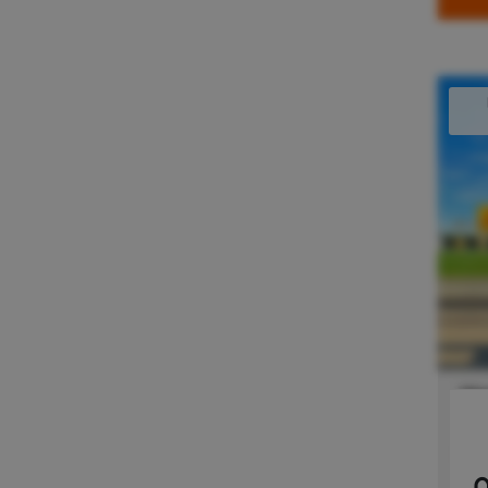
Komplettladung (National)
?
Konfektionierung / Value Added
Service
?
Lagerlogistik
?
LCL
?
Multi-Channel-Fulfillment
(Lagerlogistik)
?
Overnight
?
Produktionsentsorgung
?
Produktionsversorgung
?
Qualitätsprüfungen
?
Repacking & Relabeling
?
Repair- und Refurbishment
?
Retourenmanagement
?
Wa
Ro/Ro
?
Ap
Same Day Delivery
?
Schwerlastkran
?
Deu