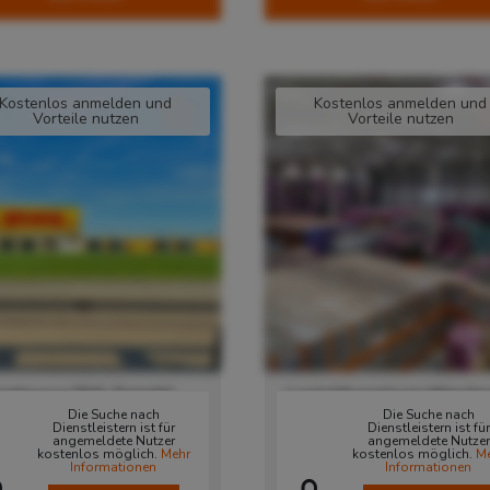
Kostenlos anmelden und
Kostenlos anmelden und
Vorteile nutzen
Vorteile nutzen
rehouse DHL Freight
Logistikzentrum Münche
Die Suche nach
Die Suche nach
penweier
Lagerfläche ab sofort zu
Dienstleistern ist für
Dienstleistern ist für
angemeldete Nutzer
angemeldete Nutzer
Verfügung!
kostenlos möglich.
Mehr
kostenlos möglich.
M
77767
Appenweier
,
Informationen
Informationen
tschland
85652
Pliening
, Deutschl