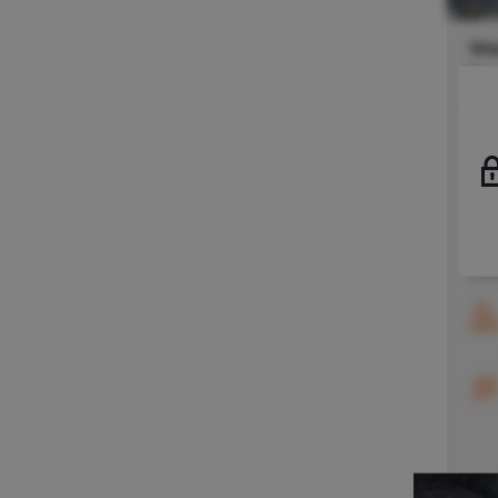
LOGISTIKDIENSTLEISTUNGEN
Wa
Express Logistik
?
Re
Fulfillment
?
Gefahrstofflogistik
?
Deu
Kontraktlogistik
?
4.06
Kühllogistik
?
m² H
Stel
Luft-/Seefracht & Exportabwicklung
und 
?
Blo
Systemverkehr
?
Verl
Zert
Tiefkühllogistik
?
Transportlogistik
?
Value Added Services
?
ZERTIFIZIERUNGEN
AEO
BImSchG