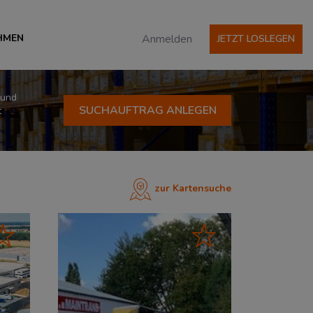
HMEN
Anmelden
JETZT LOSLEGEN
 und
SUCHAUFTRAG ANLEGEN
t
zur Kartensuche