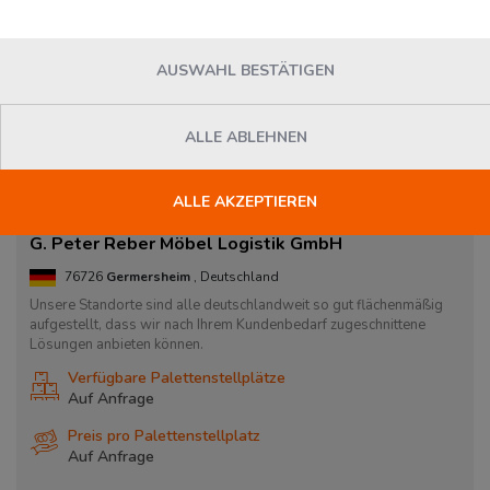
AUSWAHL BESTÄTIGEN
ALLE ABLEHNEN
ALLE AKZEPTIEREN
G. Peter Reber Möbel Logistik GmbH
76726
Germersheim
, Deutschland
Unsere Standorte sind alle deutschlandweit so gut flächenmäßig
aufgestellt, dass wir nach Ihrem Kundenbedarf zugeschnittene
Lösungen anbieten können.
Verfügbare Palettenstellplätze
Auf Anfrage
Preis pro Palettenstellplatz
Auf Anfrage