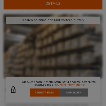
DETAILS
Kostenlos anmelden und Vorteile nutzen
Die Suche nach Dienstleistern ist für angemeldete Nutzer
GBL global brands logistics Gmbh - Fürth Bislohe
kostenlos möglich.
Mehr Informationen
90762
Fürth
, Deutschland
REGISTRIEREN
ANMELDEN
An unserem eCommerce Standort in Fürth schaffen wir die besten
Voraussetzungen für ihr eCommerce - Business. Wir stehen
unseren Kunden gerne zur Seite, wenn es darum geht, einen