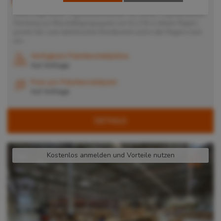
90451
Nürnberg
, Deutschland
Damit trägt dieser Logistikdienstleister mit seinem Logistikzentrum
Nürnberg zur Beschäftigungsquote von 61,4 % in dieser Region
positiv bei. Laut statistischem Bundesamt sind in der Region rund
um...
Verfügbare Palettenstellplätze
Auf Anfrage
Preis pro Palettenstellplatz
Auf Anfrage
DETAILS
Kostenlos anmelden und Vorteile nutzen