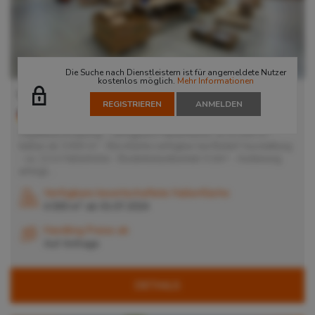
Die Suche nach Dienstleistern ist für angemeldete Nutzer
kostenlos möglich.
Mehr Informationen
Lager in Nürnberg
REGISTRIEREN
ANMELDEN
90471
Nürnberg
, Deutschland
Objektbeschreibung - verfügbare Hallenfläche: ca.10.000 m² -
teilbar ab 3.000 m² - Bürofläche verfügbar bei Bedarf Ausstattung
- ca. 12 m Hallenhöhe - Bodenbelastbarkeit: 5 t/m² - Andienung
erfolgt...
Verfügbare bewirtschaftete Hallenfläche
2
4.500 m
ab
01.07.2024
Handling Preise ab
Auf Anfrage
DETAILS