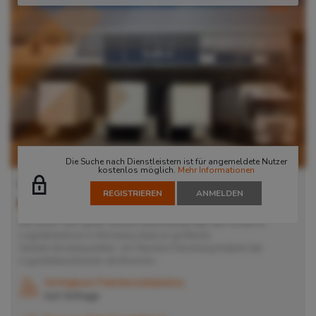
Die Suche nach Dienstleistern ist für angemeldete Nutzer
kostenlos möglich.
Mehr Informationen
Lager in Nürnberg
REGISTRIEREN
ANMELDEN
90471
Nürnberg
, Deutschland
Mit seiner sehr guten Verkehrsanbindung liegt das moderne
Logistikzentrum in Nürnberg ideal an größeren
Verkehrsknotenpunkten. Am Standort Nürnberg bedient der
Logistikdienstleister die Branche...
Verfügbare Palettenstellplätze
Auf Anfrage