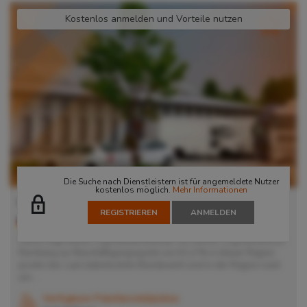
Kostenlos anmelden und Vorteile nutzen
Die Suche nach Dienstleistern ist für angemeldete Nutzer
kostenlos möglich.
Mehr Informationen
Lager in Nürnberg
REGISTRIEREN
ANMELDEN
90451
Nürnberg
, Deutschland
Damit trägt dieser Logistikdienstleister mit seinem Logistikzentrum
Nürnberg zur Beschäftigungsquote von 61,4 % in dieser Region
positiv bei. Laut statistischem Bundesamt sind in der Region rund
um...
Verfügbare Palettenstellplätze