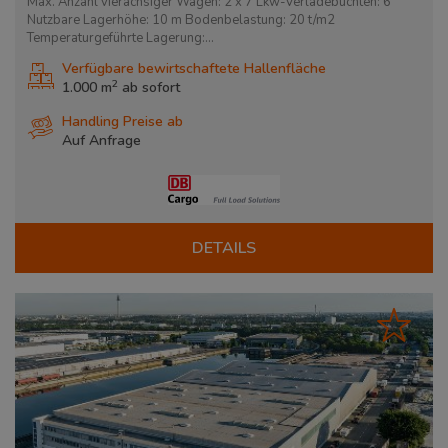
Max. Anzahl vierachsiger Wagen: 2 x 7 Lkw-Verladebuchten: 6
Nutzbare Lagerhöhe: 10 m Bodenbelastung: 20 t/m2
Temperaturgeführte Lagerung:...
Verfügbare bewirtschaftete Hallenfläche
2
1.000 m
ab
sofort
Handling Preise ab
Auf Anfrage
DETAILS