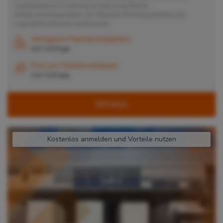
Logistikzentrum in Nürnberg ideal an größeren
Verkehrsknotenpunkten. Am Standort Nürnberg bedient der
Logistikdienstleister die Branche...
Verfügbare Palettenstellplätze
Auf Anfrage
Preis pro Palettenstellplatz
Auf Anfrage
DETAILS
Kostenlos anmelden und Vorteile nutzen