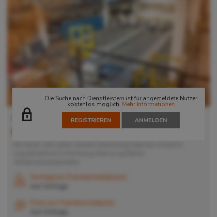
Die Suche nach Dienstleistern ist für angemeldete Nutzer
kostenlos möglich.
Mehr Informationen
Lager in Nürnberg
REGISTRIEREN
ANMELDEN
90451
Nürnberg
, Deutschland
Mit seiner sehr guten Verkehrsanbindung liegt das moderne
Logistikzentrum in Nürnberg ideal an größeren
Verkehrsknotenpunkten.
Verfügbare Palettenstellplätze
Auf Anfrage
Preis pro Palettenstellplatz
Auf Anfrage