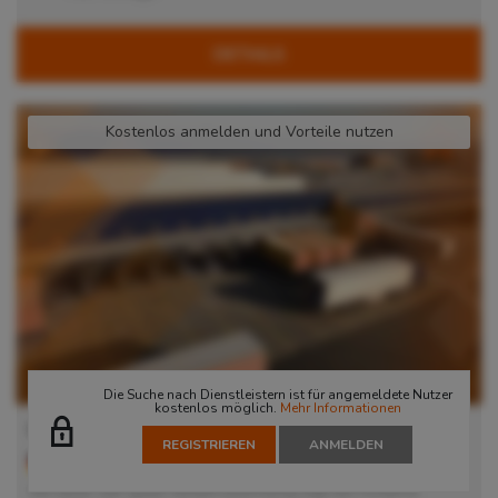
DETAILS
Kostenlos anmelden und Vorteile nutzen
Die Suche nach Dienstleistern ist für angemeldete Nutzer
kostenlos möglich.
Mehr Informationen
Lager in Nürnberg
REGISTRIEREN
ANMELDEN
90431
Nürnberg
, Deutschland
Mit seiner sehr guten Verkehrsanbindung liegt das moderne