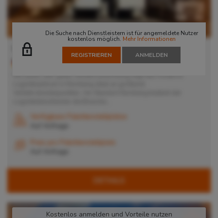
Die Suche nach Dienstleistern ist für angemeldete Nutzer
kostenlos möglich.
Mehr Informationen
Lager in Nürnberg
REGISTRIEREN
ANMELDEN
90451
Nürnberg
, Deutschland
Mit seiner sehr guten Verkehrsanbindung liegt das moderne
Logistikzentrum in Nürnberg ideal an größeren
Verkehrsknotenpunkten. Am Standort Nürnberg bedient der
Logistikdienstleister die Branche...
Verfügbare Palettenstellplätze
Auf Anfrage
Preis pro Palettenstellplatz
Auf Anfrage
DETAILS
Kostenlos anmelden und Vorteile nutzen