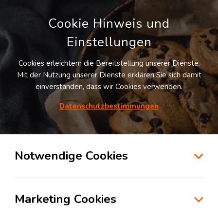
Cookie Hinweis und
Einstellungen
Cookies erleichtern die Bereitstellung unserer Dienste.
LOGIVISOR SUCHE
Mit der Nutzung unserer Dienste erklären Sie sich damit
einverstanden, dass wir Cookies verwenden.
Datenschutzbestimmungen
38
Treffer
für
Lagerflächen in Nürnberg
Nürnberg
+ 10 km
Notwendige Cookies
zur Kartensuche
Marketing Cookies