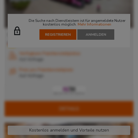
Die Suche nach Dienstleistern ist für angemeldete Nutzer
kostenlos möglich.
Mehr Informationen
Kontraktlogistik in der Region Nürnberg
REGISTRIEREN
ANMELDEN
90451
Nürnberg
, Deutschland
Verfügbare Palettenstellplätze
Auf Anfrage
Preis pro Palettenstellplatz
Auf Anfrage
DETAILS
Kostenlos anmelden und Vorteile nutzen