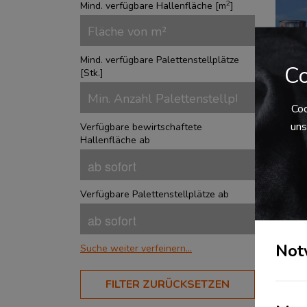
2
Mind. verfügbare Hallenfläche [
m
]
Mind. verfügbare Palettenstellplätze
Co
[
Stk.
]
Coo
uns
Verfügbare bewirtschaftete
Lag
Hallenfläche ab
verk
Städ
Chem
Verfügbare Palettenstellplätze ab
B6 ;
A14 
Cont
an de
Not
Suche weiter verfeinern...
BRANCHEN
FILTER ZURÜCKSETZEN
Aerospace
?