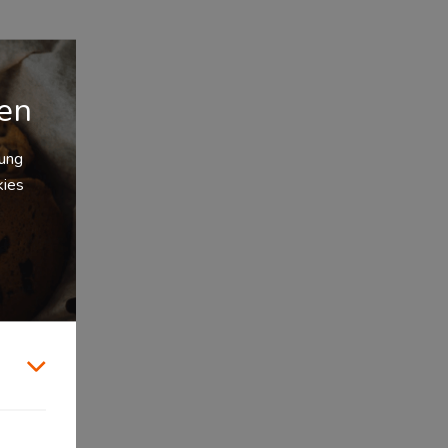
gen
zung
kies