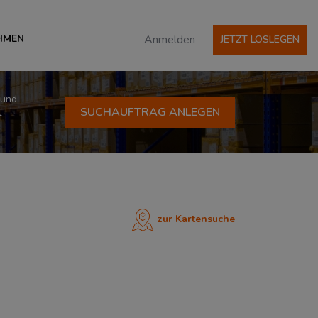
HMEN
Anmelden
JETZT LOSLEGEN
 und
SUCHAUFTRAG ANLEGEN
t
zur Kartensuche