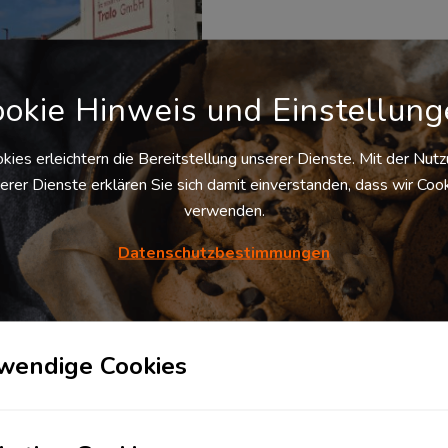
okie Hinweis und Einstellun
kies erleichtern die Bereitstellung unserer Dienste. Mit der Nut
erer Dienste erklären Sie sich damit einverstanden, dass wir Coo
er in Riesa
verwenden.
01591
Riesa
, Deutschland
ehrsgünstige Lage im
Datenschutzbestimmungen
tedreieck Dresden-Leipzig-
nitz ; unmittelbare Anbindung
 B169 ; B182 25 km bis zur
; 30 km bis zur A13 ; 1 km zum
ainerterminal im Hafen Riesa
r...
wendige Cookies
Verfügbare
bewirtschaftete
Hallenfläche
2
5.000 m
ab
sofort