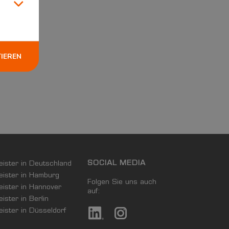
TIEREN
SOCIAL MEDIA
leister in Deutschland
leister in Hamburg
Folgen Sie uns auch
leister in Hannover
auf:
eister in Berlin
leister in Düsseldorf