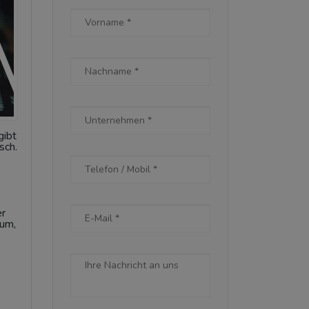
gibt
sch.
er
tum,