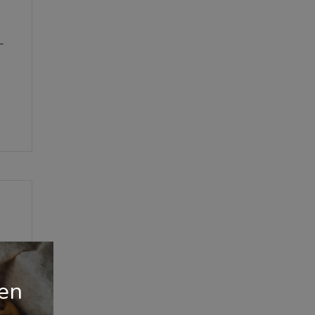
-
gen