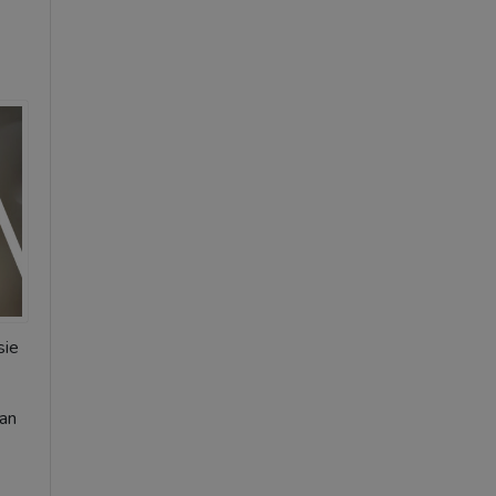
sie
 an