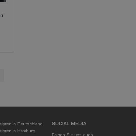
nd
t Page
SOCIAL MEDIA
leister in Deutschland
leister in Hamburg
Folgen Sie uns auch