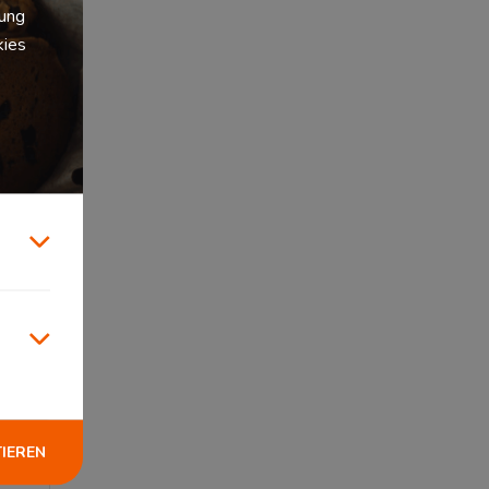
zung
kies
lge
.
en
o
TIEREN