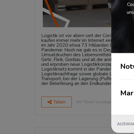
Coo
uns
Logistik ist vor allem seit der Coronapan
kaufen immer mehr im Internet ein. Der deu
im Jahr 2020 etwa 73 Milliarden Euro um, d
Pandemie: Noch nie gab es in Deutschland so
Umsatzkuchen des Lebensmitteleinzelhandels
Getir, Flink, Gorillas und all die anderen b
und erproben neue Logistikkonzepte und -s
Not
Logistiknetz kommt in der Pandemie an sein
Logistiknachfrage sowie globale Lieferkett
Transport, bei der Lagerung (Pufferlager sind
der Belieferung an den Endkunden.
Mar
Teilen
Mit "Teilen" bestätigen Sie den Da
AUSWAH