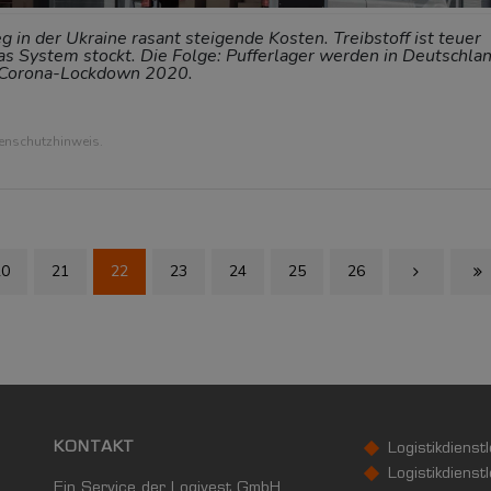
 in der Ukraine rasant steigende Kosten. Treibstoff ist teuer
s System stockt. Die Folge: Pufferlager werden in Deutschla
en Corona-Lockdown 2020.
tenschutzhinweis.
20
21
22
23
24
25
26
Next Page
Las
KONTAKT
Logistikdienst
Logistikdienst
Ein Service der Logivest GmbH