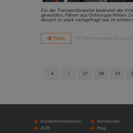
Für die Transportbranche bedeutet der Krieg
geworden, Fahrer aus Osteuropa fehlen. Da
derzeit so stark nachgefragt wie im erst
Teilen
Mit "Teilen" bestätigen Sie den Da
17
18
19
First Page
Previous Page
KundenInformationen
Konditionen
AGB
Blog