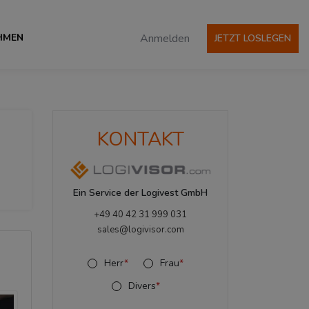
HMEN
Anmelden
JETZT LOSLEGEN
KONTAKT
Ein Service der Logivest GmbH
+49 40 42 31 999 031
sales@logivisor.com
Herr
*
Frau
*
Divers
*