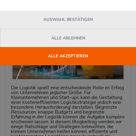
Montag, 09. Oktober 2023
News
AUSWAHL BESTÄTIGEN
ALLE ABLEHNEN
ALLE AKZEPTIEREN
Die Logistik spielt eine entscheidende Rolle im Erfolg
von Unternehmen jeglicher Größe. Für
Kleinunternehmen und Start-ups kann die Gestaltung
einer kosteneffizienten Logistikstrategie jedoch eine
besondere Herausforderung darstellen. Begrenzte
Ressourcen, knappe Budgets und begrenzte
Erfahrung in der Logistik können die Aufgabe komplex
erscheinen lassen. In diesem Blogbeitrag werden wir
einige Ratschläge und Strategien beleuchten, die
kleinen Unternehmen helfen können, effiziente und