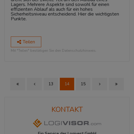
Lagers. Mehrere Aspekte sind sowohl für einen
effizienten Ablauf als auch für ein hohes
Sicherheitsniveau entscheidend. Hier die wichtigsten
Punkte.
Teilen
Mit "Teilen" bestätigen Sie den Datenschutzhinweis.
13
14
15
First Page
Previous Page
Next Page
Last Page
KONTAKT
Ein Service der Logivest GmbH