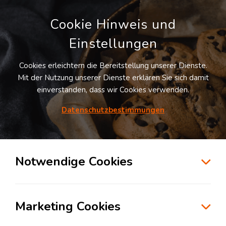
Cookie Hinweis und
Einstellungen
Cookies erleichtern die Bereitstellung unserer Dienste.
Mit der Nutzung unserer Dienste erklären Sie sich damit
einverstanden, dass wir Cookies verwenden.
Datenschutzbestimmungen
Suche
Notwendige Cookies
Logistik für Kleinunternehmen und
Marketing Cookies
Start-ups: Ratschläge und Strategien für
kosteneffiziente Lösungen