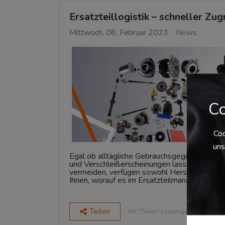
Ersatzteillogistik – schneller Zug
Mittwoch, 08. Februar 2023
News
Co
Coo
uns
Egal ob alltägliche Gebrauchsgegenstände o
und Verschleißerscheinungen lassen sich nic
vermeiden, verfügen sowohl Hersteller als auc
Ihnen, worauf es im Ersatzteilmanagement 
Teilen
Mit "Teilen" bestätigen Sie den Da