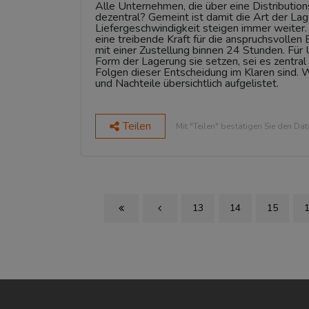
Alle Unternehmen, die über eine Distributions
dezentral? Gemeint ist damit die Art der La
Liefergeschwindigkeit steigen immer weiter.
eine treibende Kraft für die anspruchsvolle
mit einer Zustellung binnen 24 Stunden. Für
Form der Lagerung sie setzen, sei es zentral 
Folgen dieser Entscheidung im Klaren sind. 
und Nachteile übersichtlich aufgelistet
.
Teilen
Mit "Teilen" bestätigen Sie den Da
13
14
15
First Page
Previous Page