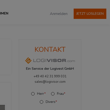
HMEN
Anmelden
JETZT LOSLEGEN
KONTAKT
Ein Service der Logivest GmbH
+49 40 42 31 999 031
sales@logivisor.com
Herr
*
Frau
*
Divers
*