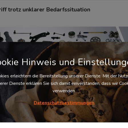
riff trotz unklarer Bedarfssituation
okie Hinweis und Einstellun
kies erleichtern die Bereitstellung unserer Dienste. Mit der Nut
erer Dienste erklären Sie sich damit einverstanden, dass wir Coo
der Betriebsmittel im produzierenden Gewerbe – Materialschäd
verwenden.
ht vermeiden. Um Verzögerungen und Ausfälle in den Abläufen zu
h Betriebe über eine intelligente Ersatzteillogistik. Wir zeigen
ankommt.
Datenschutzbestimmungen
tenschutzhinweis.