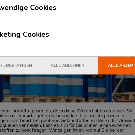
wendige Cookies
n Sie den richtigen Dienstleister
keting Cookies
L BESTÄTIGEN
ALLE ABLEHNEN
ALLE AKZEP
erien – im Alltag harmlos, doch diese Waren haben es in sich: Sie
ihnen ist Vorsicht geboten, besonders bei Logistikprozessen.
en nicht beachtet, geht von Gefahrstoffen ein Risiko für Umwel
quellen vermeiden, kann es sich für Sie lohnen, einen externen
stoffen zu beauftragen. Wir zeigen Ihnen, worauf Sie bei der