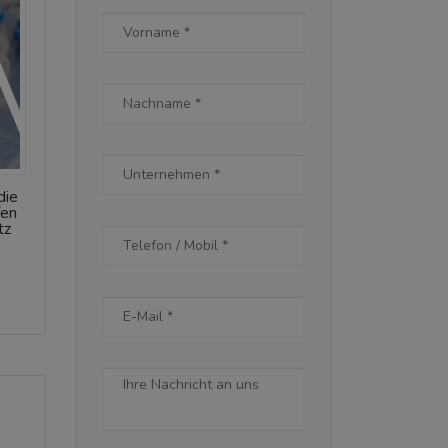
die
fen
tz