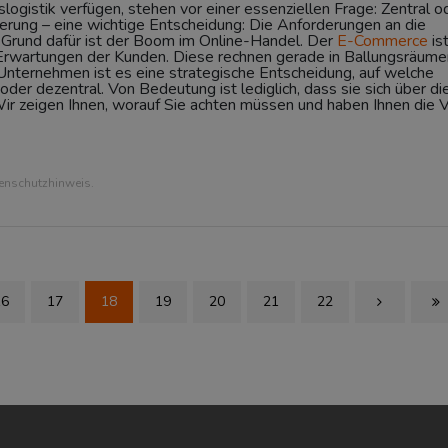
logistik verfügen, stehen vor einer essenziellen Frage: Zentral o
gerung – eine wichtige Entscheidung: Die Anforderungen an die
 Grund dafür ist der Boom im Online-Handel. Der
E-Commerce
is
n Erwartungen der Kunden. Diese rechnen gerade in Ballungsräume
 Unternehmen ist es eine strategische Entscheidung, auf welche
oder dezentral. Von Bedeutung ist lediglich, dass sie sich über di
Wir zeigen Ihnen, worauf Sie achten müssen und haben Ihnen die 
tenschutzhinweis.
16
17
18
19
20
21
22
Next Page
Las