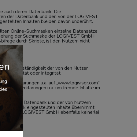
re auch deren Datenbank. Die
alten der Datenbank und den von der LOGIVEST
estellten Inhalten bleiben davon unberührt.
ellten Online-Suchmasken einzelne Datensätze
e Umgehung der Suchmaske der LOGIVEST GmbH
frage durch Skripte, ist den Nutzern nicht
gen
t und Vollständigkeit der von den Nutzer
en Identität oder Integrität.
zung
gebene Erklärungen u.ä. auf „www.logivisor.com“
gegebenen Erklärungen u.ä. um fremde Inhalte im
kies
barkeit der Datenbank und der von Nutzern
der Datenbank eingestellten Inhalte übernimmt
übernimmt LOGIVEST GmbH ebenfalls keinerlei