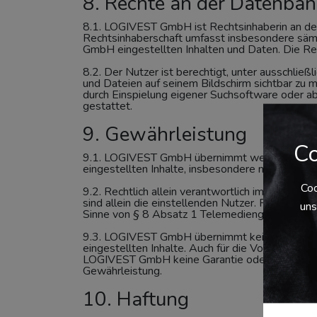
8. Rechte an der Datenban
8.1. LOGIVEST GmbH ist Rechtsinhaberin an de
Rechtsinhaberschaft umfasst insbesondere säm
GmbH eingestellten Inhalten und Daten. Die Rec
8.2. Der Nutzer ist berechtigt, unter ausschl
und Dateien auf seinem Bildschirm sichtbar z
durch Einspielung eigener Suchsoftware oder ab
gestattet.
9. Gewährleistung
Co
9.1. LOGIVEST GmbH übernimmt weder den Nutzer
eingestellten Inhalte, insbesondere nicht für d
Coo
9.2. Rechtlich allein verantwortlich im Sinne d
sind allein die einstellenden Nutzer. Für die 
uns
Sinne von § 8 Absatz 1 Telemediengesetz.
9.3. LOGIVEST GmbH übernimmt keine Garantie 
eingestellten Inhalte. Auch für die Vollständig
LOGIVEST GmbH keine Garantie oder Haftung. 
Gewährleistung.
10. Haftung