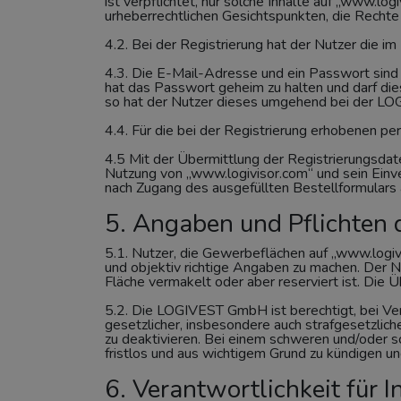
ist verpflichtet, nur solche Inhalte auf „www.lo
urheberrechtlichen Gesichtspunkten, die Rechte 
4.2. Bei der Registrierung hat der Nutzer die 
4.3. Die E-Mail-Adresse und ein Passwort sind
hat das Passwort geheim zu halten und darf die
so hat der Nutzer dieses umgehend bei der L
4.4. Für die bei der Registrierung erhobenen 
4.5 Mit der Übermittlung der Registrierungsd
Nutzung von „www.logivisor.com“ und sein Einv
nach Zugang des ausgefüllten Bestellformulars
5. Angaben und Pflichten 
5.1. Nutzer, die Gewerbeflächen auf „www.logivi
und objektiv richtige Angaben zu machen. Der Nu
Fläche vermakelt oder aber reserviert ist. Die 
5.2. Die LOGIVEST GmbH ist berechtigt, bei Ve
gesetzlicher, insbesondere auch strafgesetzli
zu deaktivieren. Bei einem schweren und/oder 
fristlos und aus wichtigem Grund zu kündigen 
6. Verantwortlichkeit für I