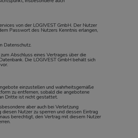
esichtspunkt, insbesondere auch
n Services von der LOGIVEST GmbH. Der Nutzer
n dem Passwort des Nutzers Kenntnis erlangen,
m Datenschutz.
zum Abschluss eines Vertrages über die
er Datenbank. Die LOGIVEST GmbH behält sich
vor.
te Angebote einzustellen und wahrheitsgemäße
ttform zu entfernen, sobald die angebotene
 Dritte ist nicht gestattet.
sbesondere aber auch bei Verletzung
 diesen Nutzer zu sperren und dessen Eintrag
naus berechtigt, den Vertrag mit diesem Nutzer
rren.