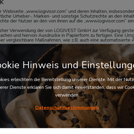
k
r Webseite „www.logivisor.com“ und deren Inhalten, insbesonde
tliche Urheber-, Marken- und sonstige Schutzrechte an den Inh
hte der Nutzer an den von ihnen auf die „www.logivisor.com“ eing
ießlicher Verwendung der von LOGIVEST GmbH zur Verfügung gest
u machen und hiervon Ausdrucke in Papierform zu fertigen. Ein
er vergleichbare Maßnahmen, wie z.B. auch eine automatisierte Ab
okie Hinweis und Einstellun
n noch sonstigen Dritten gegenüber Gewähr für die Richtigkei
eren auf „www.logivisor.com“ abgegebene Erklärungen oder aber der
kies erleichtern die Bereitstellung unserer Dienste. Mit der Nut
es Telemediengesetzes für von Nutzern eingestellte Inhalte, abge
LOGIVEST GmbH handelt es sich bei den eingestellten Inhalten, ab
erer Dienste erklären Sie sich damit einverstanden, dass wir Coo
verwenden.
oder Haftung für die ständige und/oder ununterbrochene Verfüg
keit oder aber Fehlerfreiheit der Wiedergabe der von Nutzern in 
Datenschutzbestimmungen
Für technische Mängel der Datenbank von „www.logivisor.com“ 