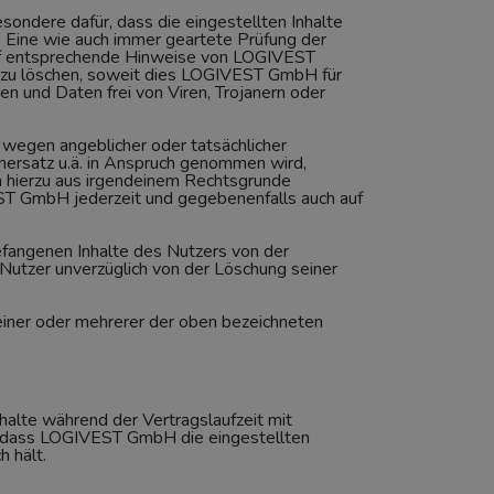
esondere dafür, dass die eingestellten Inhalte
. Eine wie auch immer geartete Prüfung der
 auf entsprechende Hinweise von LOGIVEST
g zu löschen, soweit dies LOGIVEST GmbH für
ien und Daten frei von Viren, Trojanern oder
e wegen angeblicher oder tatsächlicher
nersatz u.ä. in Anspruch genommen wird,
h hierzu aus irgendeinem Rechtsgrunde
VEST GmbH jederzeit und gegebenenfalls auch auf
efangenen Inhalte des Nutzers von der
Nutzer unverzüglich von der Löschung seiner
 einer oder mehrerer der oben bezeichneten
halte während der Vertragslaufzeit mit
e, dass LOGIVEST GmbH die eingestellten
h hält.