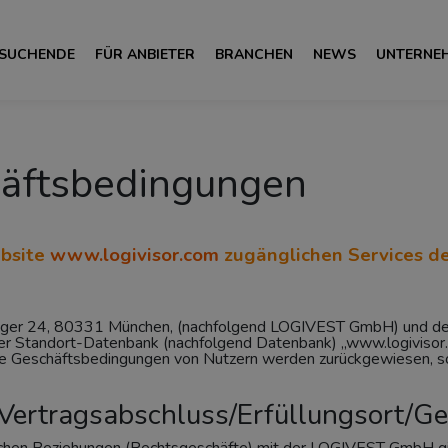
 SUCHENDE
FÜR ANBIETER
BRANCHEN
NEWS
UNTERNE
äftsbedingungen
ebsite
www.logivisor.com
zugänglichen Services 
nger 24, 80331 München, (nachfolgend LOGIVEST GmbH) und d
r Standort-Datenbank (nachfolgend Datenbank) „www.logivisor.c
e Geschäftsbedingungen von Nutzern werden zurückgewiesen, so
ertragsabschluss/Erfüllungsort/Ge