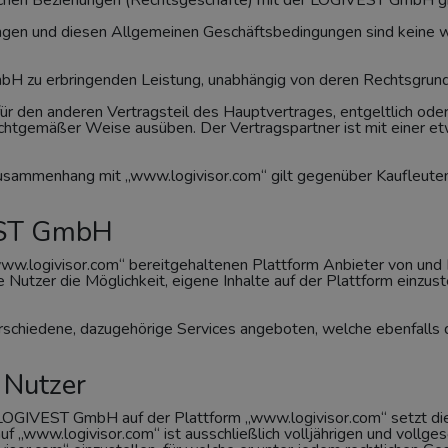
tlichen Beziehungen (Rechtsgeschäfte) mit der LOGIVEST GmbH gil
ungen und diesen Allgemeinen Geschäftsbedingungen sind keine 
mbH zu erbringenden Leistung, unabhängig von deren Rechtsgrund
für den anderen Vertragsteil des Hauptvertrages, entgeltlich ode
pflichtgemäßer Weise ausüben. Der Vertragspartner ist mit einer
 Zusammenhang mit „www.logivisor.com“ gilt gegenüber Kaufleut
EST GmbH
ww.logivisor.com“ bereitgehaltenen Plattform Anbieter von und
e Nutzer die Möglichkeit, eigene Inhalte auf der Plattform einzust
schiedene, dazugehörige Services angeboten, welche ebenfalls d
 Nutzer
LOGIVEST GmbH auf der Plattform „www.logivisor.com“ setzt die
uf „www.logivisor.com“ ist ausschließlich volljährigen und vollg