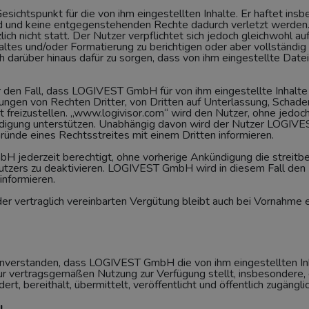
esichtspunkt für die von ihm eingestellten Inhalte. Er haftet insb
ind und keine entgegenstehenden Rechte dadurch verletzt werden
ich nicht statt. Der Nutzer verpflichtet sich jedoch gleichwohl
altes und/oder Formatierung zu berichtigen oder aber vollständi
ich darüber hinaus dafür zu sorgen, dass von ihm eingestellte Date
 für den Fall, dass LOGIVEST GmbH für von ihm eingestellte Inhalt
ngen von Rechten Dritter, von Dritten auf Unterlassung, Schade
reizustellen. „www.logivisor.com“ wird den Nutzer, ohne jedoc
erteidigung unterstützen. Unabhängig davon wird der Nutzer LOGI
Gründe eines Rechtsstreites mit einem Dritten informieren.
H jederzeit berechtigt, ohne vorherige Ankündigung die streitb
utzers zu deaktivieren. LOGIVEST GmbH wird in diesem Fall den 
informieren.
 der vertraglich vereinbarten Vergütung bleibt auch bei Vornahme
einverstanden, dass LOGIVEST GmbH die von ihm eingestellten In
zur vertragsgemäßen Nutzung zur Verfügung stellt, insbesonder
dert, bereithält, übermittelt, veröffentlicht und öffentlich zugänglic