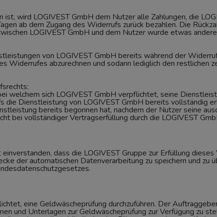
en ist, wird LOGIVEST GmbH dem Nutzer alle Zahlungen, die LO
Tagen ab dem Zugang des Widerrufs zurück bezahlen. Die Rückzah
nn, zwischen LOGIVEST GmbH und dem Nutzer wurde etwas anderes
enstleistungen von LOGIVEST GmbH bereits während der Widerru
des Widerrufes abzurechnen und sodann lediglich den restlichen 
fsrechts:
 bei welchem sich LOGIVEST GmbH verpflichtet, seine Dienstleis
fs die Dienstleistung von LOGIVEST GmbH bereits vollständig erb
stleistung bereits begonnen hat, nachdem der Nutzer seine ausdr
recht bei vollständiger Vertragserfüllung durch die LOGIVEST GmbH
it einverstanden, dass die LOGIVEST Gruppe zur Erfüllung dieses 
ke der automatischen Datenverarbeitung zu speichern und zu üb
Bundesdatenschutzgesetzes.
ichtet, eine Geldwäscheprüfung durchzuführen. Der Auftraggeber
onen und Unterlagen zur Geldwäscheprüfung zur Verfügung zu stel