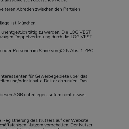
t ausschließlich deutsches Recht.
weiteren Abreden zwischen den Parteien
lage, ist München.
r unentgeltlich tätig zu werden. Die LOGIVEST
 etwaigen Doppelvertretung durch die LOGIVEST
en oder Personen im Sinne von § 38 Abs. 1 ZPO
 Interessenten für Gewerbegebiete über das
ellen und/oder Inhalte Dritter abzurufen. Das
iesen AGB unterliegen, sofern nicht etwas
 Registrierung des Nutzers auf der Website
eschäftsfähigen Nutzern vorbehalten. Der Nutzer