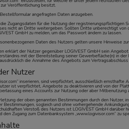
givisor.com“ einzustellen, für welche er unter jedem rechtlichen G
zur Veröffentlichung besitzt.
im Bestellformular angefragten Daten anzugeben.
 die Zugangsdaten für die Nutzung der registrierungspflichtige
ses nicht an Dritte weitergeben. Sollten Dritte unberechtigt vo
OGIVEST GmbH zu melden, um das Passwort ändern zu lassen.
personenbezogenen Daten des Nutzers gelten unsere Hinweise zu
aten erklärt der Nutzer gegenüber LOGIVEST GmbH sein Angebot 
erständnis mit der Bereitstellung seiner Gewerbefläche(n) in d
 ausdrücklich die Annahme des Angebots zum Vertragsabschluss 
der Nutzer
sor.com“ inserieren, sind verpflichtet, ausschließlich ernsthaf
tzer ist verpflichtet, Angebote zu deaktivieren und von der Pla
Überlassung eines Accounts zur Nutzung oder aber Mitbenutzung an
rletzung der oben genannten Bestimmungen durch den Nutzer, in
cher Bestimmungen, sogleich und ohne vorhergehende Ankündigung
schuldhaften Verstoß des Nutzers ist LOGIVEST GmbH darüber hi
und den Zugang zum Datenbanksystem „www.logivisor.com“ zu spe
nhalte