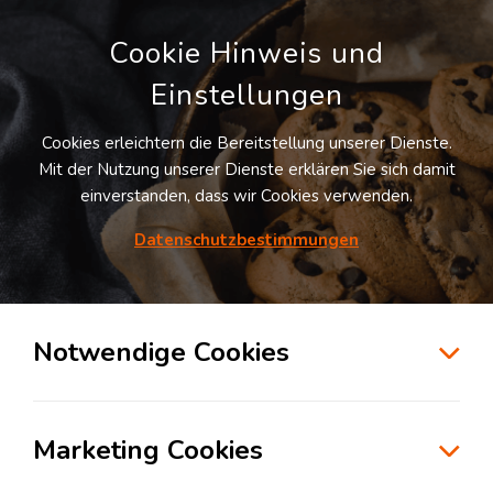
Cookie Hinweis und
Einstellungen
Cookies erleichtern die Bereitstellung unserer Dienste.
Mit der Nutzung unserer Dienste erklären Sie sich damit
Unsere Pakete und Konditionen
einverstanden, dass wir Cookies verwenden.
Nach Ihrer Registrierung bzw. Anmeldung
Datenschutzbestimmungen
auf
LogiVisor.com
können Sie je nach Bedarf
zwischen folgenden Dienstleistungen und
Paketen wählen.
Notwendige Cookies
Marketing Cookies