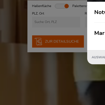
Hallenfläche
Palettenstellplätze
Not
PLZ, Ort
Radius
Mar
ZUR DETAILSUCHE
AUSWAH