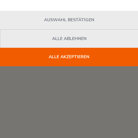
AUSWAHL BESTÄTIGEN
Kombi­
Chemie­park
terminal
Karteneinstellungen
ALLE ABLEHNEN
+
Karte
ALLE AKZEPTIEREN
-
Satellit