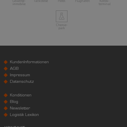
Gewerbe­
Tankstelle
Hotel
Flughafen
Kombi­
immobilie
terminal
Chemie­
park
KundenInformationen
AGB
Impressum
Datenschutz
Konditionen
Blog
Newsletter
Logistik Lexikon