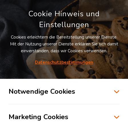
Cookie Hinweis und
Einstellungen
Cookies erleichtern die Bereitstellung unserer Dienste.
LOGIVISOR SUCHE
Mit der Nutzung unserer Dienste erklären Sie sich damit
einverstanden, dass wir Cookies verwenden.
1
Treffer -
Lagerflächen in Bunde
Datenschutzbestimmungen
Listenansicht
Notwendige Cookies
Möchten Sie diesen Suchauftrag speichern und
automatisch über neue Standorte informiert
werden?
Suchauftrag anlegen
Marketing Cookies