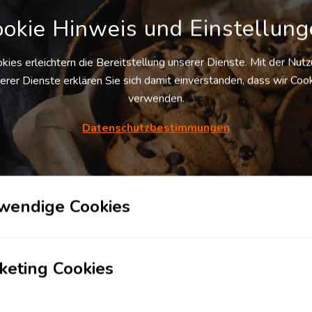
Gewerbe­
Tankstelle
okie Hinweis und Einstellun
immobilie
kies erleichtern die Bereitstellung unserer Dienste. Mit der Nut
Hotel
Flughafen
erer Dienste erklären Sie sich damit einverstanden, dass wir Coo
verwenden.
Datenschutzbestimmungen
Kombi­
Chemie­park
terminal
Karteneinstellungen
+
Karte
wendige Cookies
-
Satellit
keting Cookies