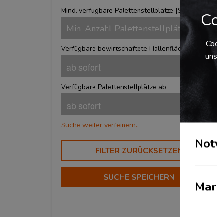
Mind. verfügbare Palettenstellplätze [
Stk.
]
Co
Coo
Verfügbare bewirtschaftete Hallenfläche ab
uns
Verfügbare Palettenstellplätze ab
Suche weiter verfeinern...
Not
BRANCHEN
FILTER ZURÜCKSETZEN
Aerospace
?
Automotive
SUCHE SPEICHERN
?
Mar
Beauty & Lifestyle
?
Chemical Services
?
Corporate Fashion
?