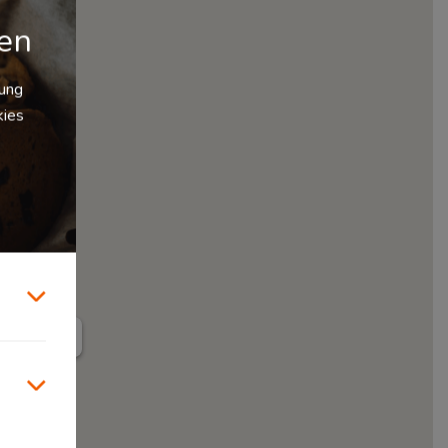
gen
zung
kies