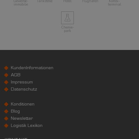
Gewerbe­
Tankstelle
Hotel
Flughafen
Kombi­
immobilie
terminal
Chemie­
park
KundenInformationen
AGB
Impressum
Datenschutz
Konditionen
Blog
Newsletter
Logistik Lexikon