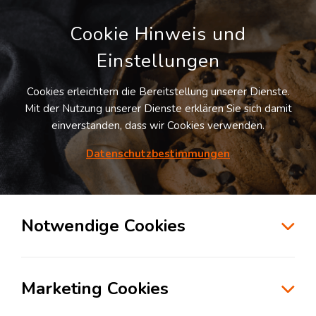
Cookie Hinweis und
Einstellungen
Cookies erleichtern die Bereitstellung unserer Dienste.
LOGIVISOR SUCHE
Mit der Nutzung unserer Dienste erklären Sie sich damit
einverstanden, dass wir Cookies verwenden.
83
Treffer -
Lagerflächen in Hamburg
Datenschutzbestimmungen
Listenansicht
Notwendige Cookies
Möchten Sie diesen Suchauftrag speichern und
automatisch über neue Standorte informiert
werden?
Suchauftrag anlegen
Marketing Cookies