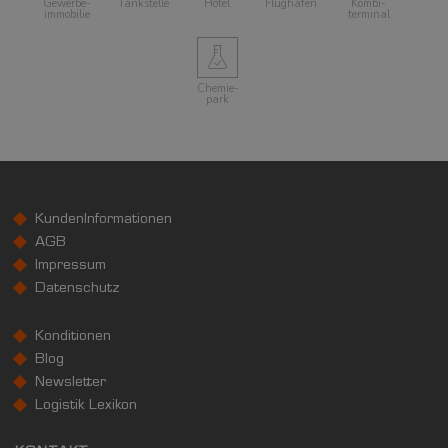
Gewerbe­
Tankstelle
Hotel
Flughafen
Kombi­
immobilie
terminal
Chemie­
park
KundenInformationen
AGB
Impressum
Datenschutz
Konditionen
Blog
Newsletter
Logistik Lexikon