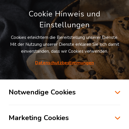
Cookie Hinweis und
Einstellungen
Cookies erleichtern die Bereitstellung unserer Dienste.
LOGIVISOR SUCHE
Mit der Nutzung unserer Dienste erklären Sie sich damit
einverstanden, dass wir Cookies verwenden.
1
Treffer -
Lagerflächen in Homburg
Datenschutzbestimmungen
Listenansicht
Notwendige Cookies
Möchten Sie diesen Suchauftrag speichern und
automatisch über neue Standorte informiert
werden?
Suchauftrag anlegen
Marketing Cookies