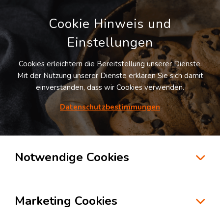
Cookie Hinweis und
Einstellungen
Cookies erleichtern die Bereitstellung unserer Dienste.
LOGIVISOR SUCHE
Mit der Nutzung unserer Dienste erklären Sie sich damit
einverstanden, dass wir Cookies verwenden.
1
Treffer -
Lagerflächen in Lüdinghausen
Datenschutzbestimmungen
Listenansicht
Notwendige Cookies
Möchten Sie diesen Suchauftrag speichern und
automatisch über neue Standorte informiert
werden?
Suchauftrag anlegen
Marketing Cookies