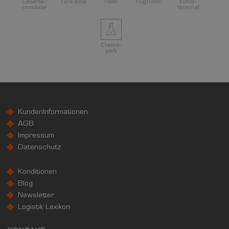
Gewerbe­
Tankstelle
Hotel
Flughafen
Kombi­
immobilie
terminal
Chemie­
park
KundenInformationen
AGB
Impressum
Datenschutz
Konditionen
Blog
Newsletter
Logistik Lexikon