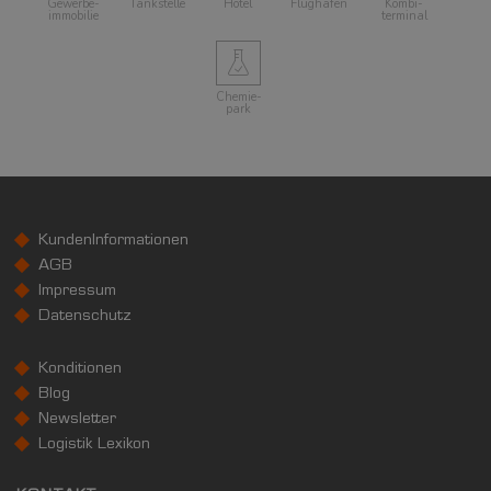
Gewerbe­
Tankstelle
Hotel
Flughafen
Kombi­
immobilie
terminal
Chemie­
park
KundenInformationen
AGB
Impressum
Datenschutz
Konditionen
Blog
Newsletter
Logistik Lexikon