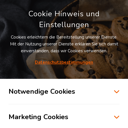
Cookie Hinweis und
Einstellungen
Cookies erleichtern die Bereitstellung unserer Dienste.
LOGIVISOR SUCHE
Mit der Nutzung unserer Dienste erklären Sie sich damit
einverstanden, dass wir Cookies verwenden.
2
Treffer -
Lagerflächen in Langenlonsheim
Datenschutzbestimmungen
Listenansicht
Notwendige Cookies
Möchten Sie diesen Suchauftrag speichern und
automatisch über neue Standorte informiert
werden?
Suchauftrag anlegen
Marketing Cookies