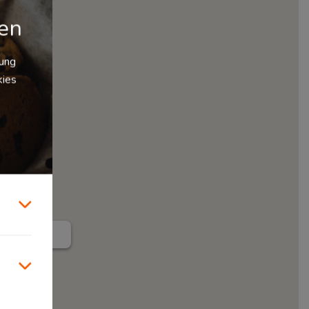
gen
zung
kies
Dienstleister