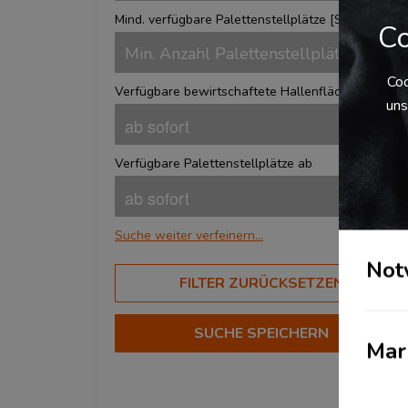
Mind. verfügbare Palettenstellplätze [
Stk.
]
Co
Coo
Verfügbare bewirtschaftete Hallenfläche ab
uns
Verfügbare Palettenstellplätze ab
Suche weiter verfeinern...
Not
BRANCHEN
FILTER ZURÜCKSETZEN
Aerospace
?
Automotive
SUCHE SPEICHERN
?
Mar
Beauty & Lifestyle
?
Chemical Services
?
Corporate Fashion
?