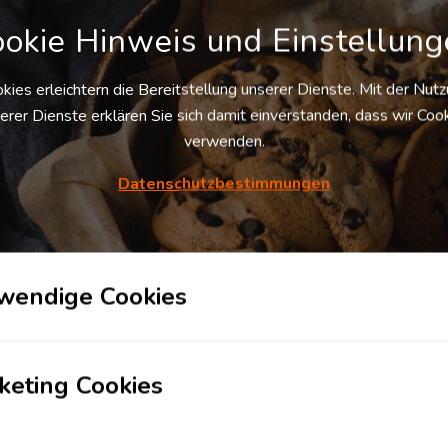
Gewerbe­
Tankstelle
okie Hinweis und Einstellun
immobilie
kies erleichtern die Bereitstellung unserer Dienste. Mit der Nut
Hotel
Flughafen
erer Dienste erklären Sie sich damit einverstanden, dass wir Coo
verwenden.
Datenschutzbestimmungen
Kombi­
Chemie­park
terminal
Karteneinstellungen
+
Karte
wendige Cookies
-
Satellit
2
keting Cookies