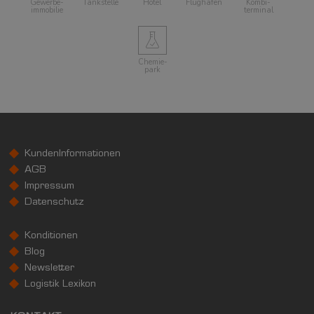
Gewerbe­
Tankstelle
Hotel
Flughafen
Kombi­
immobilie
terminal
Chemie­
park
KundenInformationen
AGB
Impressum
Datenschutz
Konditionen
Blog
Newsletter
Logistik Lexikon