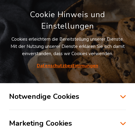
Cookie Hinweis und
Einstellungen
Cookies erleichtern die Bereitstellung unserer Dienste.
LOGIVISOR SUCHE
Mit der Nutzung unserer Dienste erklären Sie sich damit
einverstanden, dass wir Cookies verwenden.
2
Treffer -
Lagerflächen in Mügeln
Datenschutzbestimmungen
Listenansicht
Notwendige Cookies
Möchten Sie diesen Suchauftrag speichern und
automatisch über neue Standorte informiert
werden?
Suchauftrag anlegen
Marketing Cookies