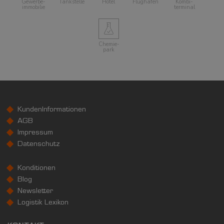
Gewerbe­
Tankstelle
Hotel
Flughafen
Kombi­
immobilie
terminal
Chemie­
park
KundenInformationen
AGB
Impressum
Datenschutz
Konditionen
Blog
Newsletter
Logistik Lexikon