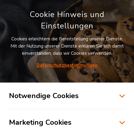
Cookie Hinweis und
Einstellungen
Cookies erleichtern die Bereitstellung unserer Dienste.
LOGIVISOR SUCHE
Mit der Nutzung unserer Dienste erklären Sie sich damit
einverstanden, dass wir Cookies verwenden.
1
Treffer -
Lagerflächen in Ortrand
Datenschutzbestimmungen
Listenansicht
Notwendige Cookies
Möchten Sie diesen Suchauftrag speichern und
automatisch über neue Standorte informiert
werden?
Suchauftrag anlegen
Marketing Cookies