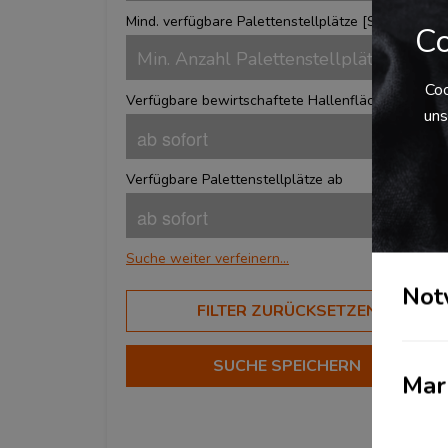
Mind. verfügbare Palettenstellplätze [
Stk.
]
Co
Coo
Verfügbare bewirtschaftete Hallenfläche ab
uns
Verfügbare Palettenstellplätze ab
Suche weiter verfeinern...
Not
BRANCHEN
FILTER ZURÜCKSETZEN
Aerospace
?
Automotive
SUCHE SPEICHERN
?
Mar
Beauty & Lifestyle
?
Chemical Services
?
Corporate Fashion
?