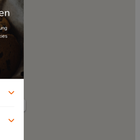
gen
zung
kies