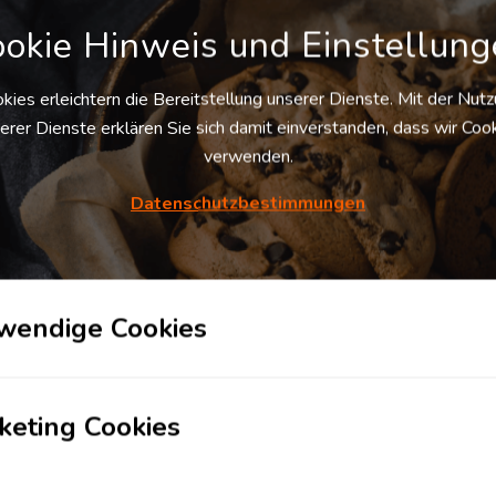
Gewerbe­
Tankstelle
okie Hinweis und Einstellun
immobilie
kies erleichtern die Bereitstellung unserer Dienste. Mit der Nut
Hotel
Flughafen
erer Dienste erklären Sie sich damit einverstanden, dass wir Coo
verwenden.
Datenschutzbestimmungen
Kombi­
Chemie­park
terminal
Karteneinstellungen
+
Karte
wendige Cookies
-
Satellit
keting Cookies