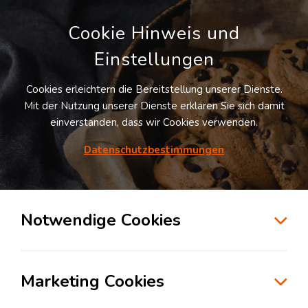
Cookie Hinweis und
Einstellungen
Cookies erleichtern die Bereitstellung unserer Dienste.
LOGIVISOR SUCHE
Mit der Nutzung unserer Dienste erklären Sie sich damit
einverstanden, dass wir Cookies verwenden.
1
Treffer -
Lagerflächen in Weil der Stadt
Datenschutzbestimmungen
Listenansicht
Notwendige Cookies
Möchten Sie diesen Suchauftrag speichern und
automatisch über neue Standorte informiert
werden?
Suchauftrag anlegen
Marketing Cookies