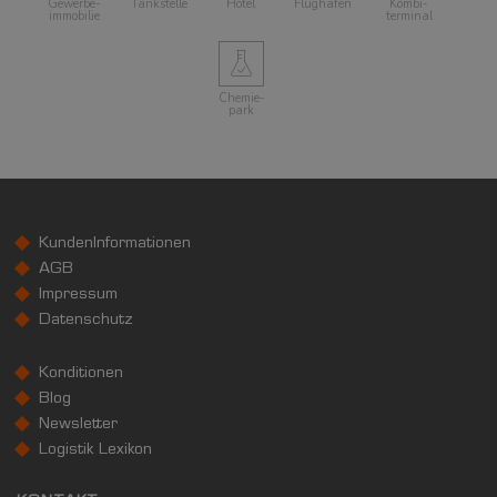
Gewerbe­
Tankstelle
Hotel
Flughafen
Kombi­
immobilie
terminal
Chemie­
park
KundenInformationen
AGB
Impressum
Datenschutz
Konditionen
Blog
Newsletter
Logistik Lexikon