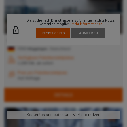
Die Suche nach Dienstleistern ist für angemeldete Nutzer
kostenlos möglich.
Mehr Informationen
REGISTRIEREN
ANMELDEN
Ludwig Häberle Logistik GmbH Mögglingen
73563
Mögglingen
, Deutschland
Verfügbare Palettenstellplätze
1.200 Stk. ab
sofort
Preis pro Palettenstellplatz
Auf Anfrage
DETAILS
Kostenlos anmelden und Vorteile nutzen