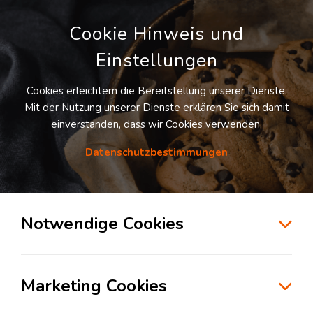
Cookie Hinweis und
Einstellungen
Cookies erleichtern die Bereitstellung unserer Dienste.
LOGIVISOR SUCHE
Mit der Nutzung unserer Dienste erklären Sie sich damit
einverstanden, dass wir Cookies verwenden.
Datenschutzbestimmungen
1689
Treffer
für
Lagerflächen in Europa
zur Kartensuche
Notwendige Cookies
Kostenlos anmelden und Vorteile nutzen
Marketing Cookies