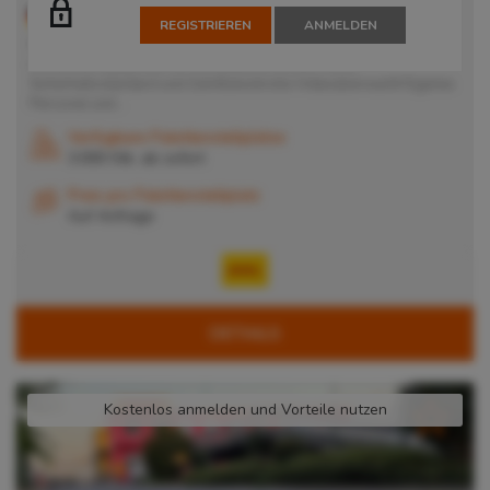
40822
Mettmann
, Deutschland
REGISTRIEREN
ANMELDEN
8.000 m² Bruttogrundfläche Blocklager und Lagguthandling
modernes Equipment 50 Verladetore/ Docks Hoher
Sicherheitsstandard und Zutrittskontrolle Videoüberwacht Eigenes
Personal und...
Verfügbare Palettenstellplätze
3.000 Stk. ab
sofort
Preis pro Palettenstellplatz
Auf Anfrage
DETAILS
Kostenlos anmelden und Vorteile nutzen