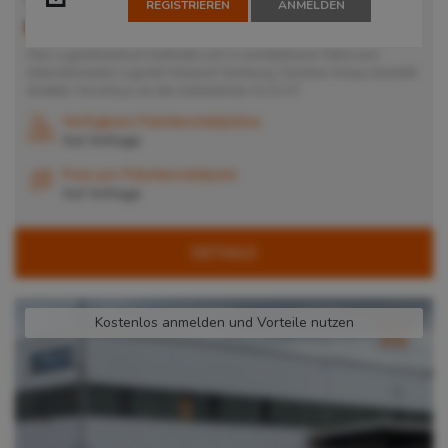
REGISTRIEREN
ANMELDEN
21279
Wenzendorf
, Deutschland
Das Logistikzentrum befindet sich in unmittelbarer Nähe zum
internationalen Logistik Hotspot Hamburg. Darüber hinaus besteht
direkter Anschluss an die Autobahnen A1 & A7.
Verfügbare Palettenstellplätze
Auf Anfrage
Preis pro Palettenstellplatz
Auf Anfrage
DETAILS
Kostenlos anmelden und Vorteile nutzen