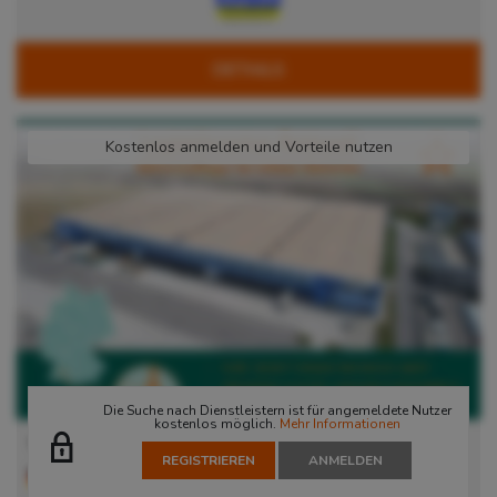
DETAILS
Kostenlos anmelden und Vorteile nutzen
Die Suche nach Dienstleistern ist für angemeldete Nutzer
kostenlos möglich.
Mehr Informationen
WGK 3 Gefahrstofflager Rottweil
REGISTRIEREN
ANMELDEN
78736
Epfendorf
, Deutschland