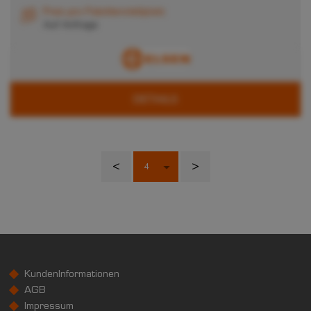
Preis pro Palettenstellplatz
Auf Anfrage
DETAILS
<
>
KundenInformationen
AGB
Impressum