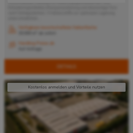
Vollumzäuntes Gelände mit witterungsgeschützen Be- und
Entlademöglichkeiten (Rampenandienung und ebenerdige Tore
samt Schleppdächer). 3 Hallenschiffe zur optimalen Lagerung
unterschiedlicher...
Verfügbare bewirtschaftete Hallenfläche
2
30.000 m
ab
sofort
Handling Preise ab
Auf Anfrage
DETAILS
Kostenlos anmelden und Vorteile nutzen