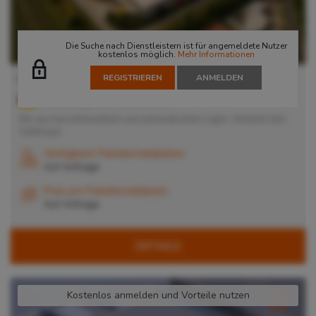
Die Suche nach Dienstleistern ist für angemeldete Nutzer
kostenlos möglich.
Mehr Informationen
REGISTRIEREN
ANMELDEN
Rangsdorf
15834
Rangsdorf
, Deutschland
Mix aus konventionellem und automatischen Lager, Ambient, kein
Gefahrgut
Verfügbare Palettenstellplätze
Auf Anfrage
Preis pro Palettenstellplatz
Auf Anfrage
DETAILS
Kostenlos anmelden und Vorteile nutzen