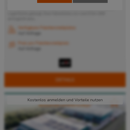
Die moderne Lagerhalle bietet acht Heckrampen sowie vier
bodentiefe Sektionaltore über welche die Ware auf die 7.500m²
Lagerfläche gelangt. Eine Hallenhöhe von rund 9,0m UKB
ermöglicht eine...
Verfügbare Palettenstellplätze
Auf Anfrage
Preis pro Palettenstellplatz
Auf Anfrage
DETAILS
Kostenlos anmelden und Vorteile nutzen