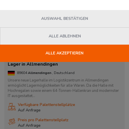
AUSWAHL BESTÄTIGEN
ALLE ABLEHNEN
ALLE AKZEPTIEREN
Lager in Allmendingen
89604
Allmendingen
, Deutschland
Unsere neue Lagerhalle im Logistikzentrum in Allmendingen
ermöglicht Lagermöglichkeiten für alle Waren. Da die Halle mit
Hochregalen sowie einem 64-Tonnen-Hallenkran und modernster
IT ausgestattet...
Verfügbare Palettenstellplätze
Auf Anfrage
Preis pro Palettenstellplatz
Auf Anfrage