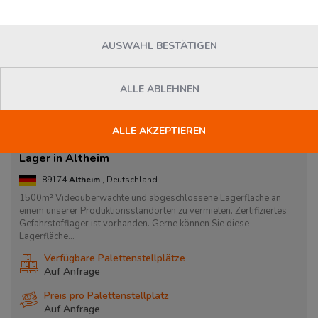
AUSWAHL BESTÄTIGEN
ALLE ABLEHNEN
ALLE AKZEPTIEREN
Lager in Altheim
89174
Altheim
, Deutschland
1500m² Videoüberwachte und abgeschlossene Lagerfläche an
einem unserer Produktionsstandorten zu vermieten. Zertifiziertes
Gefahrstofflager ist vorhanden. Gerne können Sie diese
Lagerfläche...
Verfügbare Palettenstellplätze
Auf Anfrage
Preis pro Palettenstellplatz
Auf Anfrage