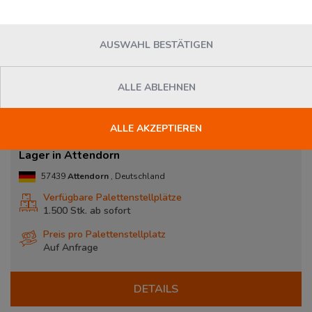
AUSWAHL BESTÄTIGEN
ALLE ABLEHNEN
ALLE AKZEPTIEREN
Lager in Attendorn
57439
Attendorn
, Deutschland
Verfügbare Palettenstellplätze
1.500 Stk. ab
sofort
Preis pro Palettenstellplatz
Auf Anfrage
DETAILS