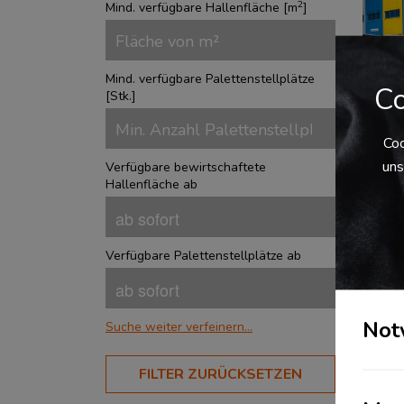
2
Mind. verfügbare Hallenfläche [
m
]
Mind. verfügbare Palettenstellplätze
Co
[
Stk.
]
Coo
uns
Verfügbare bewirtschaftete
Lag
Hallenfläche ab
Der 
Gmb
befi
Verfügbare Palettenstellplätze ab
Bühl
17. 
somi
güns
Not
Suche weiter verfeinern...
BRANCHEN
FILTER ZURÜCKSETZEN
Aerospace
?