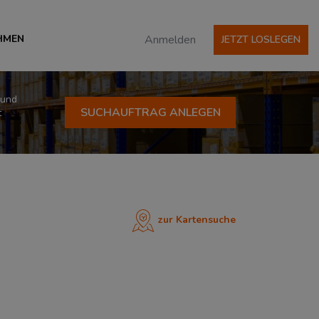
HMEN
Anmelden
JETZT LOSLEGEN
 und
SUCHAUFTRAG ANLEGEN
t
zur Kartensuche