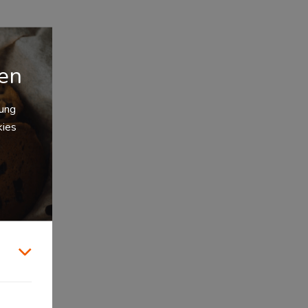
gen
zung
kies