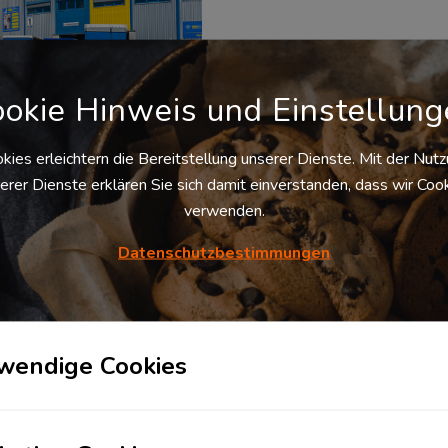
okie Hinweis und Einstellun
kies erleichtern die Bereitstellung unserer Dienste. Mit der Nut
erer Dienste erklären Sie sich damit einverstanden, dass wir Coo
er in Bühl
verwenden.
77815
Bühl
, Deutschland
Standort Bühl der Firma LDB
Datenschutzbestimmungen
H und LDB Transport GmbH
ndet sich im Industriegebiet
/Vimbuch in der Werkstraße
Dieser Standort befindet sich
t in verkehrstechnisch
tiger...
wendige Cookies
Verfügbare
Palettenstellplätze
Auf Anfrage
Preis pro