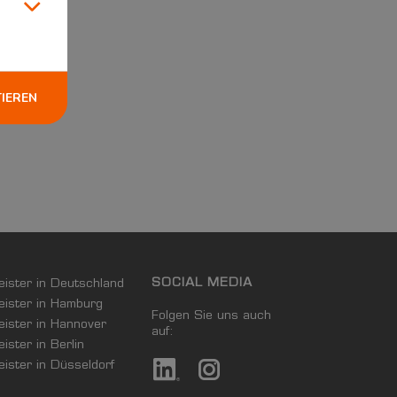
TIEREN
SOCIAL MEDIA
leister in Deutschland
leister in Hamburg
Folgen Sie uns auch
leister in Hannover
auf:
eister in Berlin
leister in Düsseldorf