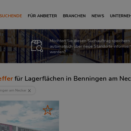
 SUCHENDE
FÜR ANBIETER
BRANCHEN
NEWS
UNTERNE
Möchten Sie diesen Suchauftrag speichern
automatisch über neue Standorte informier
werden?
ffer
für
Lagerflächen in Benningen am Nec
ingen am Neckar