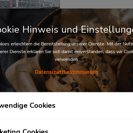
okie Hinweis und Einstellun
kies erleichtern die Bereitstellung unserer Dienste. Mit der Nut
erer Dienste erklären Sie sich damit einverstanden, dass wir Coo
traktlogistik/Lagerlogi
verwenden.
k/Zwischenlagerung in
nningen am Neckar
Datenschutzbestimmungen
71726
Benningen am Neckar
,
tschland
Verfügbare
Palettenstellplätze
wendige Cookies
10.000 Stk. ab
sofort
Preis pro
Palettenstellplatz
Auf Anfrage
keting Cookies