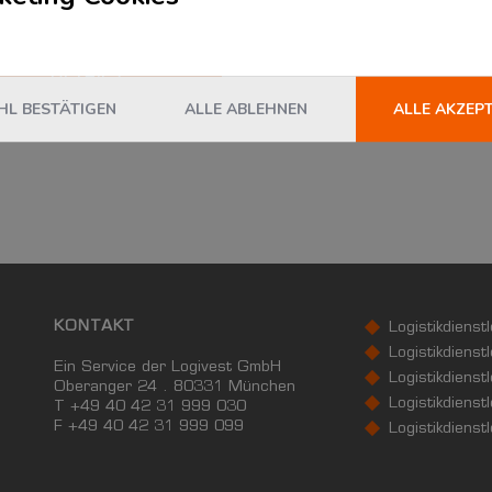
DETAILS
L BESTÄTIGEN
ALLE ABLEHNEN
ALLE AKZEP
KONTAKT
Logistikdienst
Logistikdienst
Ein Service der Logivest GmbH
Logistikdienst
Oberanger 24 . 80331 München
Logistikdienstl
T +49 40 42 31 999 030
F
+49 40 42 31 999 099
Logistikdienst