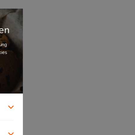
gen
zung
kies