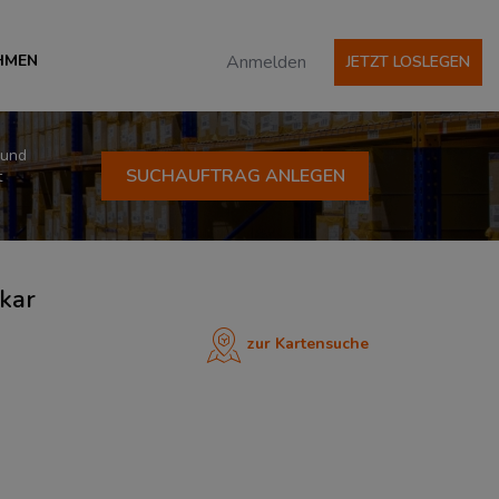
HMEN
Anmelden
JETZT LOSLEGEN
 und
SUCHAUFTRAG ANLEGEN
t
kar
zur Kartensuche