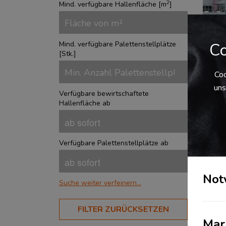
2
Mind. verfügbare Hallenfläche [
m
]
Co
Mind. verfügbare Palettenstellplätze
[
Stk.
]
Coo
uns
Verfügbare bewirtschaftete
Kon
Hallenfläche ab
sti
Be
Verfügbare Palettenstellplätze ab
Deu
Not
Suche weiter verfeinern...
BRANCHEN
FILTER ZURÜCKSETZEN
Mar
Aerospace
?