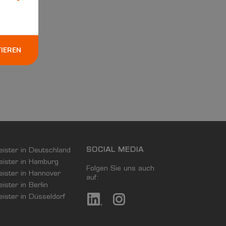
TIEREN
SOCIAL MEDIA
leister in Deutschland
leister in Hamburg
Folgen Sie uns auch
leister in Hannover
auf:
eister in Berlin
leister in Düsseldorf