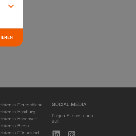
TIEREN
SOCIAL MEDIA
leister in Deutschland
leister in Hamburg
Folgen Sie uns auch
leister in Hannover
auf:
eister in Berlin
leister in Düsseldorf