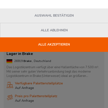
AUSWAHL BESTÄTIGEN
ALLE ABLEHNEN
ALLE AKZEPTIEREN
Lager in Brake
26919
Brake
, Deutschland
Das Logistikzentrum verfügt über eine Hallenfläche von 7.500 m².
Mit seiner sehr guten Verkehrsanbindung liegt das moderne
Logistikzentrum in Brake (Unterweser) ideal an größeren...
Verfügbare Palettenstellplätze
Auf Anfrage
Preis pro Palettenstellplatz
Auf Anfrage