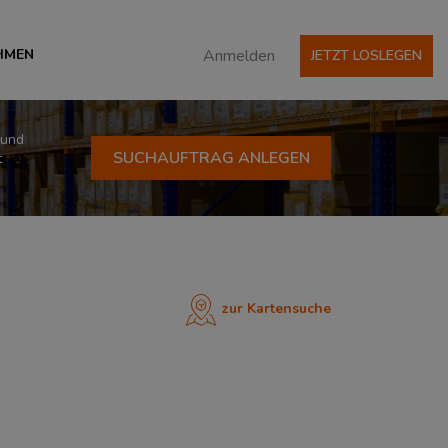
HMEN
Anmelden
JETZT LOSLEGEN
 und
SUCHAUFTRAG ANLEGEN
t
zur Kartensuche