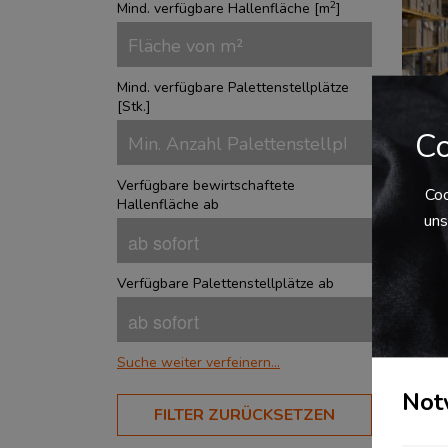
2
Mind. verfügbare Hallenfläche [
m
]
Mind. verfügbare Palettenstellplätze
[
Stk.
]
Co
Verfügbare bewirtschaftete
Vie
Coo
Hallenfläche ab
in 
uns
Das 
Verfügbare Palettenstellplätze ab
DE-4
Bloc
Rega
somi
Bez
Suche weiter verfeinern...
Kund
Not
BRANCHEN
FILTER ZURÜCKSETZEN
Aerospace
?