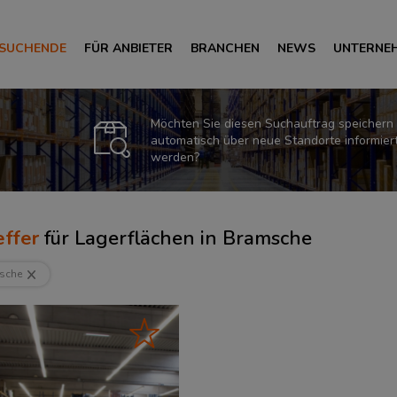
 SUCHENDE
FÜR ANBIETER
BRANCHEN
NEWS
UNTERNE
Möchten Sie diesen Suchauftrag speichern
automatisch über neue Standorte informier
werden?
ffer
für
Lagerflächen in Bramsche
sche