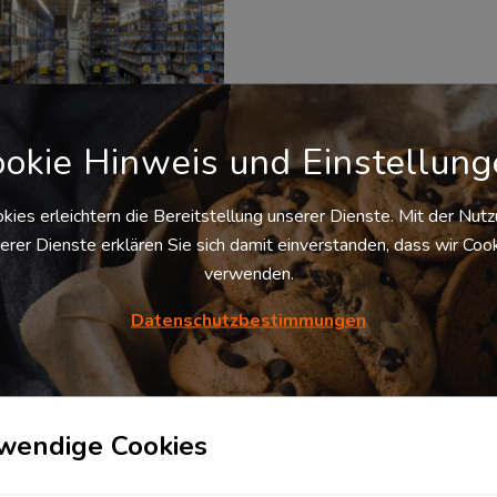
okie Hinweis und Einstellun
lseitige Logistikfläche
kies erleichtern die Bereitstellung unserer Dienste. Mit der Nut
DE-49 Engter verfügbar
erer Dienste erklären Sie sich damit einverstanden, dass wir Coo
49565
Bramsche
, Deutschland
verwenden.
moderne Logistikzentrum in
9 Engter verfügt sowohl über
Datenschutzbestimmungen
klager-als auch
llagerfläche und ermöglicht
t maximale Flexibilität in
ug auf Umsetzung der
enanforderungen. Alle...
wendige Cookies
Verfügbare
bewirtschaftete
Hallenfläche