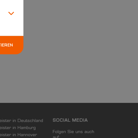
TIEREN
SOCIAL MEDIA
leister in Deutschland
leister in Hamburg
Folgen Sie uns auch
leister in Hannover
auf: