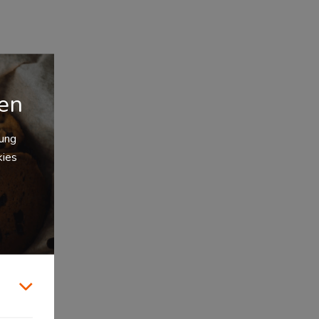
gen
zung
kies