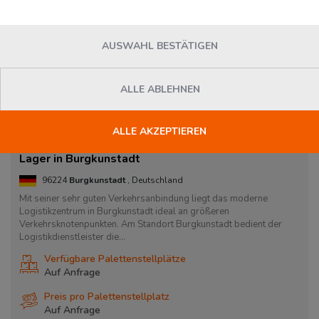
AUSWAHL BESTÄTIGEN
ALLE ABLEHNEN
ALLE AKZEPTIEREN
Lager in Burgkunstadt
96224
Burgkunstadt
, Deutschland
Mit seiner sehr guten Verkehrsanbindung liegt das moderne
Logistikzentrum in Burgkunstadt ideal an größeren
Verkehrsknotenpunkten. Am Standort Burgkunstadt bedient der
Logistikdienstleister die...
Verfügbare Palettenstellplätze
Auf Anfrage
Preis pro Palettenstellplatz
Auf Anfrage