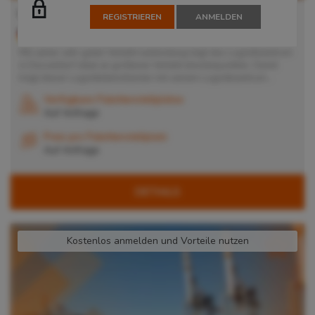
Lager in Düsseldorf
REGISTRIEREN
ANMELDEN
40629
Düsseldorf
, Deutschland
Mit seiner sehr guten Verkehrsanbindung liegt das Logistikzentrum
in Düsseldorf ideal an größeren Verkehrsknotenpunkten. Damit
trägt dieser Logistikdienstleister mit seinem Logistikzentrum...
Verfügbare Palettenstellplätze
Auf Anfrage
Preis pro Palettenstellplatz
Auf Anfrage
DETAILS
Kostenlos anmelden und Vorteile nutzen