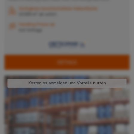
Verfügbare bewirtschaftete Hallenfläche
2
10.000 m
ab
sofort
Handling Preise ab
Auf Anfrage
DETAILS
Kostenlos anmelden und Vorteile nutzen