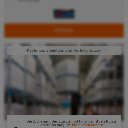
DETAILS
Kostenlos anmelden und Vorteile nutzen
Die Suche nach Dienstleistern ist für angemeldete Nutzer
kostenlos möglich.
Mehr Informationen
Lager Düsseldorf, nah Duisburger Hafen,