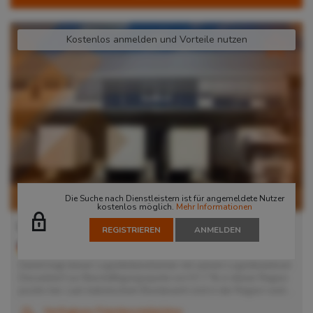
Kostenlos anmelden und Vorteile nutzen
Die Suche nach Dienstleistern ist für angemeldete Nutzer
kostenlos möglich.
Mehr Informationen
Lager in Düsseldorf
REGISTRIEREN
ANMELDEN
40221
Düsseldorf
, Deutschland
Damit trägt dieser Logistikdienstleister mit seinem Logistikzentrum
Düsseldorf zur Beschäftigungsquote von 57,7 % in dieser Region
positiv bei. Laut statistischem Bundesamt sind in der Region rund...
Verfügbare Palettenstellplätze