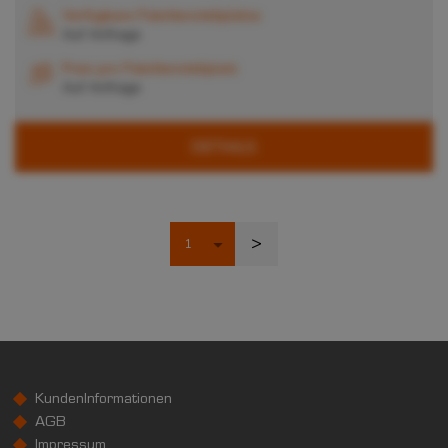
Verfügbare Palettenstellplätze
Auf Anfrage
Preis pro Palettenstellplatz
Auf Anfrage
DETAILS
>
KundenInformationen
AGB
Impressum