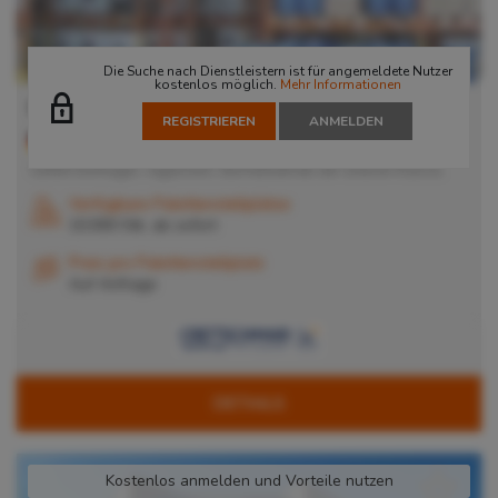
Die Suche nach Dienstleistern ist für angemeldete Nutzer
kostenlos möglich.
Mehr Informationen
Düsseldorf
REGISTRIEREN
ANMELDEN
40599
Düsseldorf
, Deutschland
Gefahrstofflager, regalisiert, Störfallbetrieb der unteren Klasse,
Verfügbare Palettenstellplätze
10.000 Stk. ab
sofort
Preis pro Palettenstellplatz
Auf Anfrage
DETAILS
Kostenlos anmelden und Vorteile nutzen