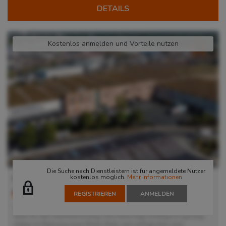
DETAILS
Kostenlos anmelden und Vorteile nutzen
Die Suche nach Dienstleistern ist für angemeldete Nutzer
kostenlos möglich.
Mehr Informationen
RBS 41
REGISTRIEREN
ANMELDEN
40599
Düsseldorf
, Deutschland
Maximale Flexibilität bieten 5 Hallenabschnitte, 4 mit Regalen und
einer für den Warenumschlag. Die Halle liegt strategisch günstig
mitten im Ballungsraum Rhein-Ruhr und verfügt über eine...