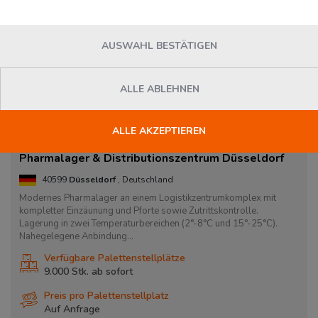
AUSWAHL BESTÄTIGEN
ALLE ABLEHNEN
ALLE AKZEPTIEREN
Pharmalager & Distributionszentrum Düsseldorf
40599
Düsseldorf
, Deutschland
Modernes Pharmalager an einem Logistikzentrumkomplex mit
kompletter Einzäunung und Pforte sowie Zutrittskontrolle.
Lagerung in zwei Temperaturbereichen (2°-8°C und 15°-25°C).
Nahegelegene Anbindung...
Verfügbare Palettenstellplätze
9.000 Stk. ab
sofort
Preis pro Palettenstellplatz
Auf Anfrage