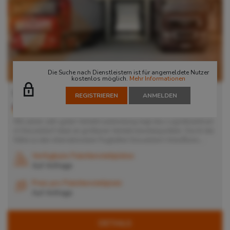
Die Suche nach Dienstleistern ist für angemeldete Nutzer
kostenlos möglich.
Mehr Informationen
Lager in Düsseldorf
REGISTRIEREN
ANMELDEN
40472
Düsseldorf
, Deutschland
Mit seiner sehr guten Verkehrsanbindung liegt das Logistikzentrum
in Düsseldorf ideal an größeren Verkehrsknotenpunkten. Durch die
Nähe zu den internationalen Flughäfen Düsseldorf, Köln/Bonn,...
Verfügbare Palettenstellplätze
Auf Anfrage
Preis pro Palettenstellplatz
Auf Anfrage
DETAILS