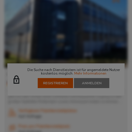
Die Suche nach Dienstleistern ist für angemeldete Nutzer
kostenlos möglich.
Mehr Informationen
Düsseldorf
REGISTRIEREN
ANMELDEN
40472
Düsseldorf
, Deutschland
Unsere Lagerflächen befinden sich im Norden von Düsseldorf. Dies
gibt uns den Vorteil einen schnellen und bequemen Zugang zu den
großen Seehäfen Rotterdam sowie Antwerpen bieten zu können....
Verfügbare Palettenstellplätze
Auf Anfrage
Preis pro Palettenstellplatz
Auf Anfrage