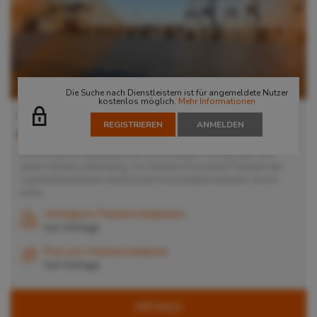
Die Suche nach Dienstleistern ist für angemeldete Nutzer
kostenlos möglich.
Mehr Informationen
Lager in Düsseldorf
REGISTRIEREN
ANMELDEN
40599
Düsseldorf
, Deutschland
Das moderne Logistikzentrum in Düsseldorf verfügt über eine
ideale Verkehrsanbindung. Am Standort Düsseldorf bedient der
Logistikdienstleister die Branche Konsumgüterindustrie. Durch
seine...
Verfügbare Palettenstellplätze
Auf Anfrage
Preis pro Palettenstellplatz
Auf Anfrage
DETAILS