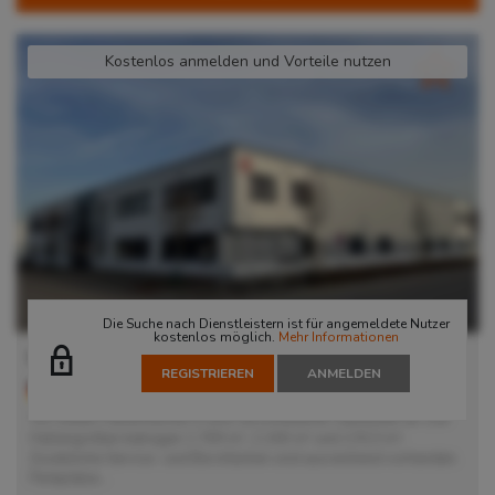
Kostenlos anmelden und Vorteile nutzen
Die Suche nach Dienstleistern ist für angemeldete Nutzer
kostenlos möglich.
Mehr Informationen
Lager in Düsseldorf
REGISTRIEREN
ANMELDEN
40589
Düsseldorf
, Deutschland
Wir bieten Hallenflächen in drei verschiedenen Gebäuden an. Die
Hallengrößen betragen 1.769 m², 2.240 m² und 2.913 m².
Zusätzliche Service- und Büroflächen sind ausreichend vorhanden.
Parkplätze...