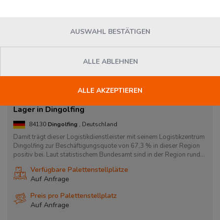
AUSWAHL BESTÄTIGEN
ALLE ABLEHNEN
ALLE AKZEPTIEREN
Lager in Dingolfing
84130
Dingolfing
, Deutschland
Damit trägt dieser Logistikdienstleister mit seinem Logistikzentrum
Dingolfing zur Beschäftigungsquote von 67,3 % in dieser Region
positiv bei. Laut statistischem Bundesamt sind in der Region rund...
Verfügbare Palettenstellplätze
Auf Anfrage
Preis pro Palettenstellplatz
Auf Anfrage