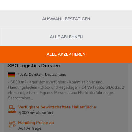
AUSWAHL BESTÄTIGEN
ALLE ABLEHNEN
ALLE AKZEPTIEREN
XPO Logistics Dorsten
46282
Dorsten
, Deutschland
- 5000 m2 Lagerfläche verfügbar - Kommissionier und
Handlingsfächen - Block und Regallager - 14 Verladetore/Docks, 2
ebenerdige Tore - Eigenes Personal und Flurförderfahrzeuge -
Seecontainer...
Verfügbare bewirtschaftete Hallenfläche
2
5.000 m
ab
sofort
Handling Preise ab
Auf Anfrage