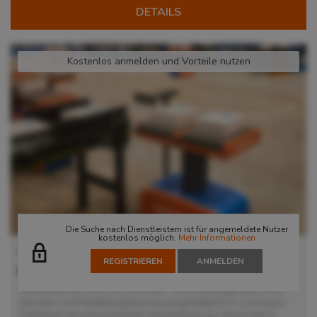
DETAILS
Kostenlos anmelden und Vorteile nutzen
Die Suche nach Dienstleistern ist für angemeldete Nutzer
kostenlos möglich.
Mehr Informationen
Lager in Dorsten
REGISTRIEREN
ANMELDEN
46284
Dorsten
, Deutschland
Warehouse von 10K m2 in Dorsten - 10.5 freie Lagerhöhe, IFSR
Sprinkler und Pallettenregalierung ausgestattet für E-Commerce
Fulfillment mit entsprechender Automatisierung. Active Ants E-