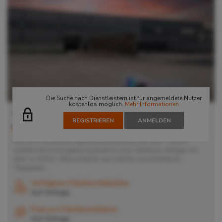
Die Suche nach Dienstleistern ist für angemeldete Nutzer
kostenlos möglich.
Mehr Informationen
Lager in Dorsten
REGISTRIEREN
ANMELDEN
46284
Dorsten
, Deutschland
Die 2021 errichtete Logistikhalle erstreckt sich über 7.000m²,
welche mit Hochregalen bestückt ist. Des Weiteren verfügen wir
über ca. 600m² Aktionsfläche, auf welcher verschiedenste
Tätigkeiten...
Verfügbare Palettenstellplätze
Auf Anfrage
Preis pro Palettenstellplatz
Auf Anfrage