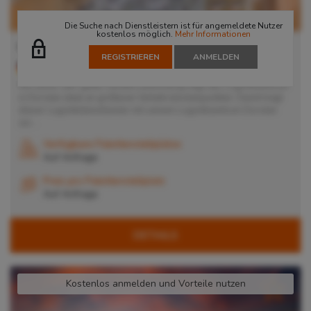
Die Suche nach Dienstleistern ist für angemeldete Nutzer
kostenlos möglich.
Mehr Informationen
Lager in Dorsten
REGISTRIEREN
ANMELDEN
46282
Dorsten
, Deutschland
Mit seiner sehr guten Verkehrsanbindung liegt das Logistikzentrum
in Dorsten ideal an größeren Verkehrsknotenpunkten. Damit trägt
dieser Logistikdienstleister mit seinem Logistikzentrum Dorsten
zur...
Verfügbare Palettenstellplätze
Auf Anfrage
Preis pro Palettenstellplatz
Auf Anfrage
DETAILS
Kostenlos anmelden und Vorteile nutzen