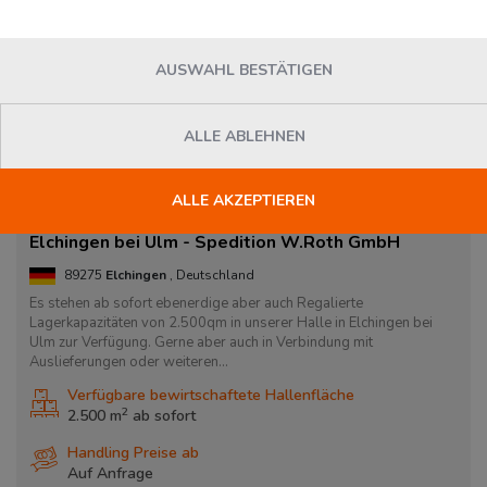
AUSWAHL BESTÄTIGEN
ALLE ABLEHNEN
ALLE AKZEPTIEREN
Elchingen bei Ulm - Spedition W.Roth GmbH
89275
Elchingen
, Deutschland
Es stehen ab sofort ebenerdige aber auch Regalierte
Lagerkapazitäten von 2.500qm in unserer Halle in Elchingen bei
Ulm zur Verfügung. Gerne aber auch in Verbindung mit
Auslieferungen oder weiteren...
Verfügbare bewirtschaftete Hallenfläche
2
2.500 m
ab
sofort
Handling Preise ab
Auf Anfrage