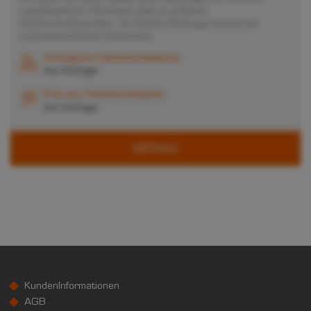
Logistikzentrum in Elchingen ideal an größeren
Verkehrsknotenpunkten. Am Standort Elchingen bedient der
Logistikdienstleister die Branche...
Verfügbare Palettenstellplätze
Auf Anfrage
Preis pro Palettenstellplatz
Auf Anfrage
DETAILS
KundenInformationen
AGB