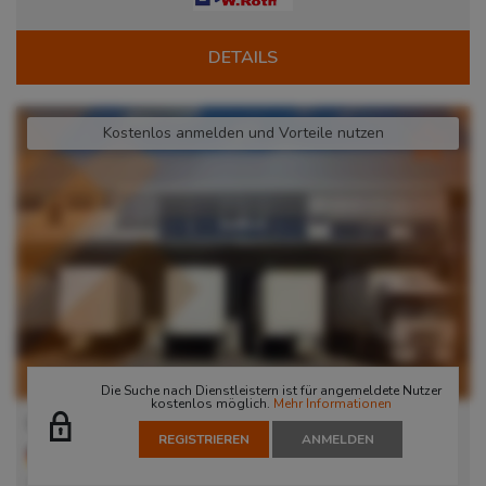
DETAILS
Kostenlos anmelden und Vorteile nutzen
Die Suche nach Dienstleistern ist für angemeldete Nutzer
kostenlos möglich.
Mehr Informationen
Lager in Elchingen
REGISTRIEREN
ANMELDEN
89275
Elchingen
, Deutschland
Mit seiner sehr guten Verkehrsanbindung liegt das moderne