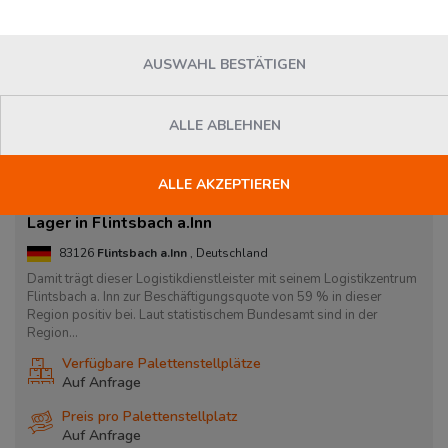
AUSWAHL BESTÄTIGEN
ALLE ABLEHNEN
ALLE AKZEPTIEREN
Lager in Flintsbach a.Inn
83126
Flintsbach a.Inn
, Deutschland
Damit trägt dieser Logistikdienstleister mit seinem Logistikzentrum
Flintsbach a. Inn zur Beschäftigungsquote von 59 % in dieser
Region positiv bei. Laut statistischem Bundesamt sind in der
Region...
Verfügbare Palettenstellplätze
Auf Anfrage
Preis pro Palettenstellplatz
Auf Anfrage