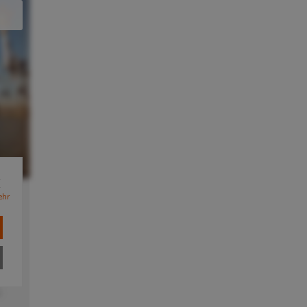
ehr
and
 %
t
n