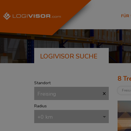
FÜR
LOGIVISOR SUCHE
8
Tre
Standort
Freis
Radius