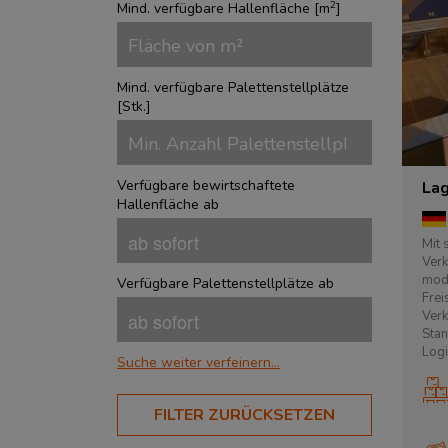
2
Mind. verfügbare Hallenfläche [
m
]
Mind. verfügbare Palettenstellplätze
[
Stk.
]
Verfügbare bewirtschaftete
Lag
Hallenfläche ab
Mit 
Verk
mode
Verfügbare Palettenstellplätze ab
Frei
Ver
Stan
Logi
Suche weiter verfeinern...
BRANCHEN
FILTER ZURÜCKSETZEN
Aerospace
?