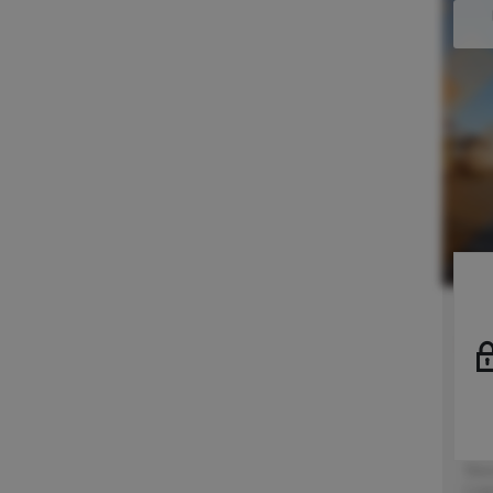
BIO Zertifikat
HACCP-konforme Prozesse
IFS
ISO14001
ISO28000
ISO50001
ISO9001
S.A.F.E.
SQAS
TAPA FSR
Lag
LOGISTIKPROZESSE
Mit 
Aerosole
?
Verk
mode
AKL - Automatisches Kleinteilelager
Frei
?
Ver
Andienung
?
Stan
Logi