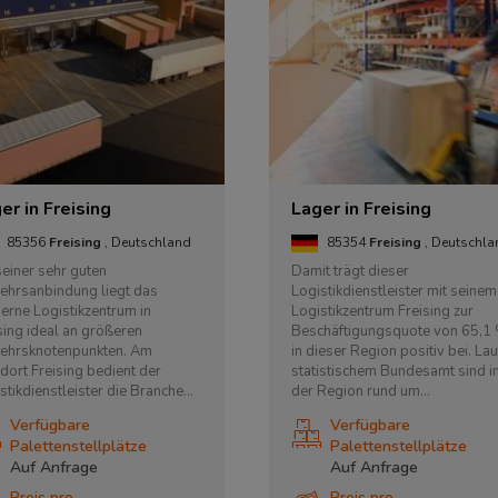
er in Freising
Lager in Freising
85356
Freising
, Deutschland
85354
Freising
, Deutschl
seiner sehr guten
Damit trägt dieser
ehrsanbindung liegt das
Logistikdienstleister mit seinem
rne Logistikzentrum in
Logistikzentrum Freising zur
sing ideal an größeren
Beschäftigungsquote von 65,1
kehrsknotenpunkten. Am
in dieser Region positiv bei. Lau
dort Freising bedient der
statistischem Bundesamt sind i
stikdienstleister die Branche...
der Region rund um...
Verfügbare
Verfügbare
Palettenstellplätze
Palettenstellplätze
Auf Anfrage
Auf Anfrage
Preis pro
Preis pro