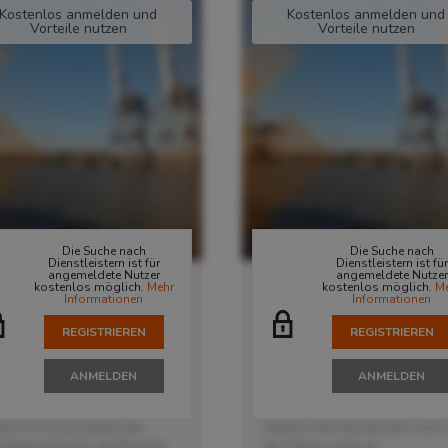
Kostenlos anmelden und
Kostenlos anmelden und
Vorteile nutzen
Vorteile nutzen
Die Suche nach
Die Suche nach
Dienstleistern ist für
Dienstleistern ist für
angemeldete Nutzer
angemeldete Nutzer
er in Freising
Lager in Freising
kostenlos möglich.
Mehr
kostenlos möglich.
M
Informationen
Informationen
85356
Freising
, Deutschland
85356
Freising
, Deutschl
REGISTRIEREN
REGISTRIEREN
seiner sehr guten
Damit trägt dieser
ehrsanbindung liegt das
Logistikdienstleister mit seinem
rne Logistikzentrum in
Logistikzentrum Freising zur
ANMELDEN
ANMELDEN
sing ideal an größeren
Beschäftigungsquote von 65,1
kehrsknotenpunkten. Am
in dieser Region positiv bei. Lau
dort Freising bedient der
statistischem Bundesamt sind i
stikdienstleister die Branche...
der Region rund um...