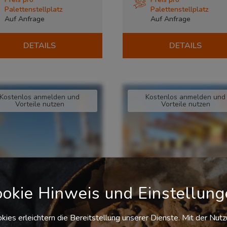
Palettenstellplatz
Palettenstellplatz
Auf Anfrage
Auf Anfrage
DETAILS
DETAILS
Kostenlos anmelden und
Kostenlos anmelden und
Vorteile nutzen
Vorteile nutzen
okie Hinweis und Einstellun
kies erleichtern die Bereitstellung unserer Dienste. Mit der Nut
Die Suche nach
Die Suche nach
Dienstleistern ist für
Dienstleistern ist für