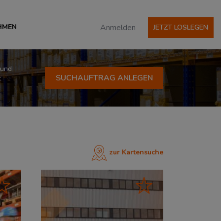
HMEN
Anmelden
JETZT LOSLEGEN
 und
SUCHAUFTRAG ANLEGEN
t
zur Kartensuche