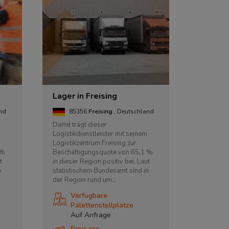
Lager in Freising
and
85356
Freising
, Deutschland
Damit trägt dieser
Logistikdienstleister mit seinem
Logistikzentrum Freising zur
 %
Beschäftigungsquote von 65,1 %
t
in dieser Region positiv bei. Laut
n
statistischem Bundesamt sind in
der Region rund um...
Verfügbare
Palettenstellplätze
Auf Anfrage
Preis pro