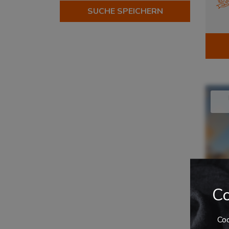
Automotive
SUCHE SPEICHERN
?
Beauty & Lifestyle
?
Chemical Services
?
Corporate Fashion
?
eCommerce & Retail
?
Elektronik & Hightech
?
Fashion & Lifestyle
?
Food & Supplements
?
Home & Living
?
Industrial
?
Konsumgüterindustrie
?
Lebensmittelindustrie
?
Pharma & Healthcare
?
Co
Schuhe & Accessoires
?
Sports & Outdoor
?
Coo