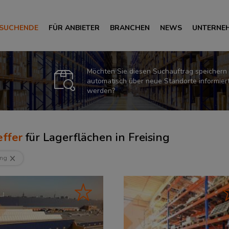
 SUCHENDE
FÜR ANBIETER
BRANCHEN
NEWS
UNTERNE
Möchten Sie diesen Suchauftrag speichern
automatisch über neue Standorte informier
werden?
ffer
für
Lagerflächen in Freising
ing