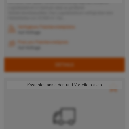
Mit seiner sehr guten Verkehrsanbindung liegt das moderne
Logistikzentrum in Garbsen ideal an größeren
Verkehrsknotenpunkten. Das Logistikzentrum verfügt über eine
Hallenfläche von 33.000 m². Die...
Verfügbare Palettenstellplätze
Auf Anfrage
Preis pro Palettenstellplatz
Auf Anfrage
DETAILS
Kostenlos anmelden und Vorteile nutzen