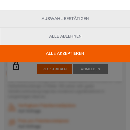
AUSWAHL BESTÄTIGEN
ALLE ABLEHNEN
ALLE AKZEPTIEREN
Die Suche nach Dienstleistern ist für angemeldete Nutzer
kostenlos möglich.
Mehr Informationen
Lager in Langenhagen
REGISTRIEREN
ANMELDEN
30853
Langenhagen
, Deutschland
Das Warehouse verfügt über eine Hallenfläche von 10.000 m². Die
Hallenhöhe beträgt 12 Meter. Mit seiner sehr guten
Verkehrsanbindung liegt das moderne Logistikzentrum in
Langenhagen ideal an...
Verfügbare Palettenstellplätze
Auf Anfrage
Preis pro Palettenstellplatz
Auf Anfrage