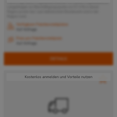
Damit trägt dieser Logistikdienstleister mit seinem Logistikzentrum
Langenhagen zur Beschäftigungsquote von 57,4 % in dieser
Region positiv bei. Laut statistischem Bundesamt sind in der
Region rund...
Verfügbare Palettenstellplätze
Auf Anfrage
Preis pro Palettenstellplatz
Auf Anfrage
DETAILS
Kostenlos anmelden und Vorteile nutzen