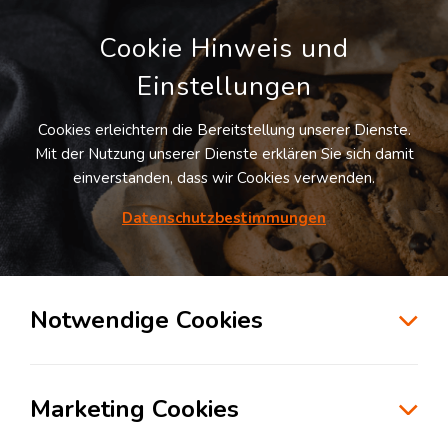
Cookie Hinweis und
Einstellungen
Cookies erleichtern die Bereitstellung unserer Dienste.
LOGIVISOR SUCHE
Mit der Nutzung unserer Dienste erklären Sie sich damit
einverstanden, dass wir Cookies verwenden.
Datenschutzbestimmungen
23
Treffer
für
Lagerflächen in Garbsen
Garbsen
+ 10 km
Notwendige Cookies
zur Kartensuche
Marketing Cookies
Kostenlos anmelden und Vorteile nutzen