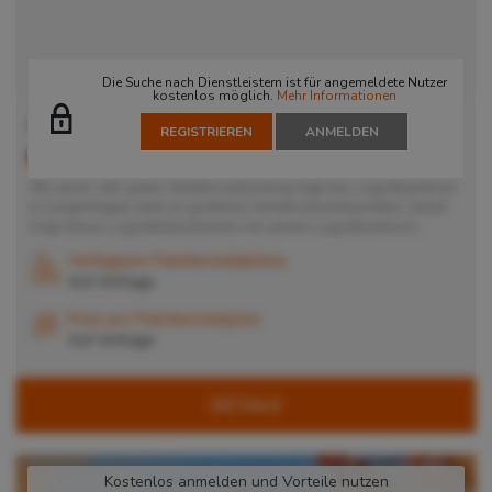
Die Suche nach Dienstleistern ist für angemeldete Nutzer
kostenlos möglich.
Mehr Informationen
Lager in Langenhagen
REGISTRIEREN
ANMELDEN
30855
Langenhagen
, Deutschland
Mit seiner sehr guten Verkehrsanbindung liegt das Logistikzentrum
in Langenhagen ideal an größeren Verkehrsknotenpunkten. Damit
trägt dieser Logistikdienstleister mit seinem Logistikzentrum...
Verfügbare Palettenstellplätze
Auf Anfrage
Preis pro Palettenstellplatz
Auf Anfrage
DETAILS
Kostenlos anmelden und Vorteile nutzen