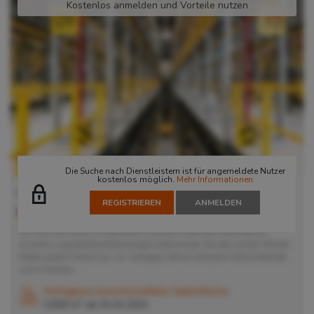
Kostenlos anmelden und Vorteile nutzen
Die Suche nach Dienstleistern ist für angemeldete Nutzer
kostenlos möglich.
Mehr Informationen
Lager in Hannover
REGISTRIEREN
ANMELDEN
30165
Hannover
, Deutschland
SCHON AB UNSCHLGBAREN 4,40€/m2! Bei der übernahme
unserer Logistikdienstleistungen bekommen Sie den ersten Monat
Miete gratis! Diese nur vor wenigen Jahren erbaute Halle befindet
sich in bester...
Verfügbare bewirtschaftete Hallenfläche
2
5.000 m
ab
01.01.2021