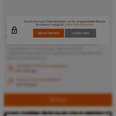
Die Suche nach Dienstleistern ist für angemeldete Nutzer
kostenlos möglich.
Mehr Informationen
Lager in Langenhagen
REGISTRIEREN
ANMELDEN
30855
Langenhagen
, Deutschland
Mit seiner sehr guten Verkehrsanbindung liegt das moderne
Logistikzentrum in Langenhagen ideal an größeren
Verkehrsknotenpunkten. Das Logistikzentrum verfügt über eine
gekühlte Hallenfläche von...
Verfügbare Palettenstellplätze
Auf Anfrage
Preis pro Palettenstellplatz
Auf Anfrage
DETAILS