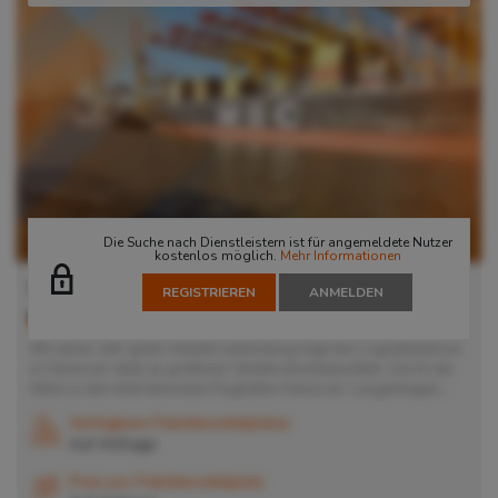
Die Suche nach Dienstleistern ist für angemeldete Nutzer
kostenlos möglich.
Mehr Informationen
Lager in Hannover
REGISTRIEREN
ANMELDEN
30179
Hannover
, Deutschland
Mit seiner sehr guten Verkehrsanbindung liegt das Logistikzentrum
in Hannover ideal an größeren Verkehrsknotenpunkten. Durch die
Nähe zu den internationalen Flughäfen Hannover-Langenhagen,...
Verfügbare Palettenstellplätze
Auf Anfrage
Preis pro Palettenstellplatz