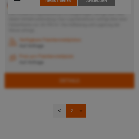
REGISTRIEREN
ANMELDEN
30855
Langenhagen
, Deutschland
Das moderne Logistikzentrum in Langenhagen verfügt über eine
ideale Verkehrsanbindung. Das Logistikzentrum verfügt über eine
Hallenfläche von 16.700 m². Die Aufteilung und Lagerung der
Waren erfolgt...
Verfügbare Palettenstellplätze
Auf Anfrage
Preis pro Palettenstellplatz
Auf Anfrage
DETAILS
<