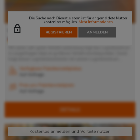
Die Suche nach Dienstleistern ist für angemeldete Nutzer
kostenlos möglich.
Mehr Informationen
Lager in Langenhagen
REGISTRIEREN
ANMELDEN
30669
Langenhagen
, Deutschland
Mit seiner sehr guten Verkehrsanbindung liegt das Logistikzentrum
in Langenhagen ideal an größeren Verkehrsknotenpunkten. Damit
trägt dieser Logistikdienstleister mit seinem Logistikzentrum...
Verfügbare Palettenstellplätze
Auf Anfrage
Preis pro Palettenstellplatz
Auf Anfrage
DETAILS
Kostenlos anmelden und Vorteile nutzen