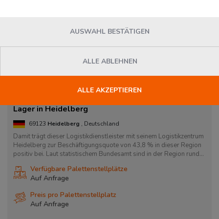
AUSWAHL BESTÄTIGEN
ALLE ABLEHNEN
ALLE AKZEPTIEREN
Lager in Heidelberg
69123
Heidelberg
, Deutschland
Damit trägt dieser Logistikdienstleister mit seinem Logistikzentrum
Heidelberg zur Beschäftigungsquote von 43,8 % in dieser Region
positiv bei. Laut statistischem Bundesamt sind in der Region rund...
Verfügbare Palettenstellplätze
Auf Anfrage
Preis pro Palettenstellplatz
Auf Anfrage