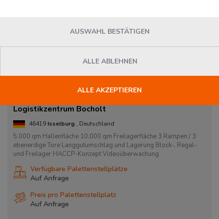
AUSWAHL BESTÄTIGEN
ALLE ABLEHNEN
ALLE AKZEPTIEREN
Logistikzentrum Bocholt
46419
Isselburg
, Deutschland
5.000 qm Hallenfläche 10.000 qm Freilagerfläche 3 Rampen / 3
ebenerdige Tore Langgutumschlag und Lagerung Block-, Regal-
und Freilager HACCP-Konzept Videoüberwachung
Verfügbare Palettenstellplätze
Auf Anfrage
Preis pro Palettenstellplatz
Auf Anfrage