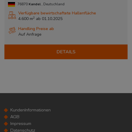
76870
Kandel
, Deutschland
Verfügbare bewirtschaftete Hallenfläche
2
4.600 m
ab
01.10.2025
Handling Preise ab
Auf Anfrage
DETAILS
KundenInformationen
AGB
Impressum
Datenschutz