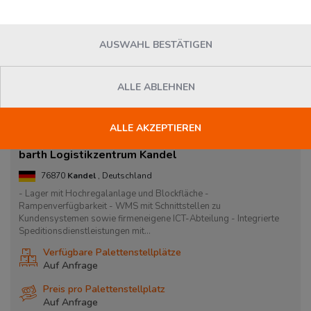
AUSWAHL BESTÄTIGEN
ALLE ABLEHNEN
ALLE AKZEPTIEREN
barth Logistikzentrum Kandel
76870
Kandel
, Deutschland
- Lager mit Hochregalanlage und Blockfläche -
Rampenverfügbarkeit - WMS mit Schnittstellen zu
Kundensystemen sowie firmeneigene ICT-Abteilung - Integrierte
Speditionsdienstleistungen mit...
Verfügbare Palettenstellplätze
Auf Anfrage
Preis pro Palettenstellplatz
Auf Anfrage