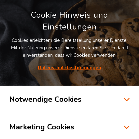
Cookie Hinweis und
Einstellungen
Cookies erleichtern die Bereitstellung unserer Dienste.
LOGIVISOR SUCHE
Mit der Nutzung unserer Dienste erklären Sie sich damit
einverstanden, dass wir Cookies verwenden.
Datenschutzbestimmungen
2
Treffer
für
Lagerflächen in Kandel
Kandel
+ 10 km
Notwendige Cookies
zur Kartensuche
Marketing Cookies