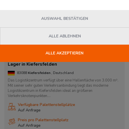
AUSWAHL BESTÄTIGEN
ALLE ABLEHNEN
ALLE AKZEPTIEREN
Lager in Kiefersfelden
83088
Kiefersfelden
, Deutschland
Das Logistikzentrum verfügt über eine Hallenfläche von 3.000 m².
Mit seiner sehr guten Verkehrsanbindung liegt das moderne
Logistikzentrum in Kiefersfelden ideal an größeren
Verkehrsknotenpunkten....
Verfügbare Palettenstellplätze
Auf Anfrage
Preis pro Palettenstellplatz
Auf Anfrage