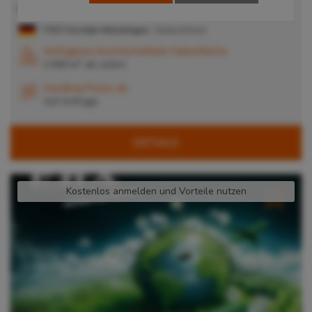
Lager in Korntal-Münchingen
70825
Korntal-Münchingen
, Deutschland
Verfügbare bewirtschaftete Hallenfläche
2
1.500 m
ab
sofort
Handling Preise ab
Auf Anfrage
DETAILS
Kostenlos anmelden und Vorteile nutzen