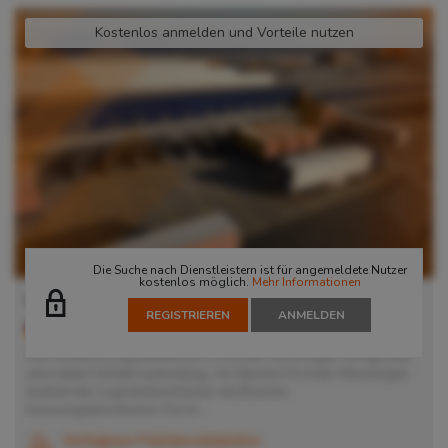
Kostenlos anmelden und Vorteile nutzen
Die Suche nach Dienstleistern ist für angemeldete Nutzer
kostenlos möglich.
Mehr Informationen
Lager in Korntal-Münchingen
REGISTRIEREN
ANMELDEN
70825
Korntal-Münchingen
, Deutschland
Das moderne Logistikzentrum in Korntal-Münchingen verfügt über
eine ideale Verkehrsanbindung. Am Standort Korntal-Münchingen
bedient der Logistikdienstleister die Branche
Konsumgüterindustrie. Durch...
Verfügbare Palettenstellplätze