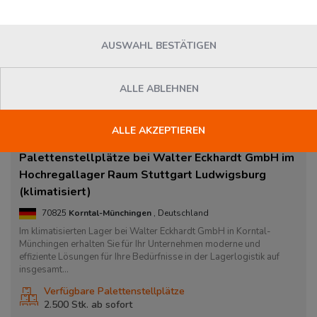
AUSWAHL BESTÄTIGEN
ALLE ABLEHNEN
ALLE AKZEPTIEREN
Palettenstellplätze bei Walter Eckhardt GmbH im
Hochregallager Raum Stuttgart Ludwigsburg
(klimatisiert)
70825
Korntal-Münchingen
, Deutschland
Im klimati­sierten Lager bei Walter Eckhardt GmbH in Korntal-
Münchingen erhalten Sie für Ihr Unter­nehmen moderne und
effiziente Lösungen für Ihre Bedürfnisse in der Lager­logistik auf
insgesamt...
Verfügbare Palettenstellplätze
2.500 Stk. ab
sofort