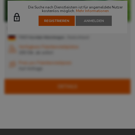
Die Suche nach Dienstleistern ist für angemeldete Nutzer
kostenlos möglich.
Mehr Informationen
REGISTRIEREN
ANMELDEN
Lager in Korntal-Münchingen
70825
Korntal-Münchingen
, Deutschland
Verfügbare Palettenstellplätze
200 Stk. ab
sofort
Preis pro Palettenstellplatz
Auf Anfrage
DETAILS