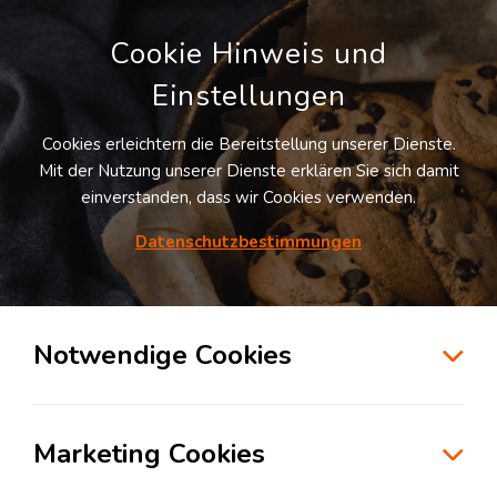
Cookie Hinweis und
Einstellungen
Cookies erleichtern die Bereitstellung unserer Dienste.
LOGIVISOR SUCHE
Mit der Nutzung unserer Dienste erklären Sie sich damit
einverstanden, dass wir Cookies verwenden.
Datenschutzbestimmungen
1
Treffer
für
Lagerflächen in Langweid a.Lech
Langweid a.Lech
Notwendige Cookies
zur Kartensuche
Marketing Cookies