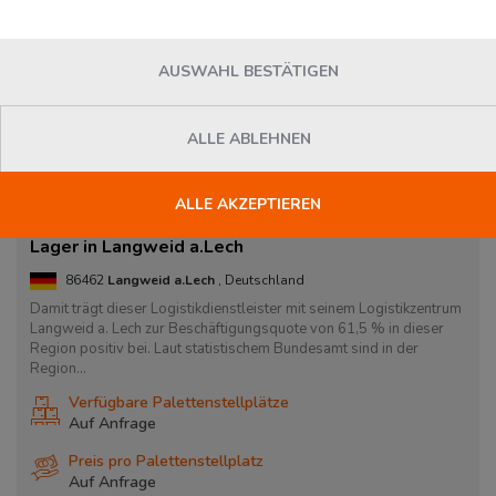
AUSWAHL BESTÄTIGEN
ALLE ABLEHNEN
ALLE AKZEPTIEREN
Lager in Langweid a.Lech
86462
Langweid a.Lech
, Deutschland
Damit trägt dieser Logistikdienstleister mit seinem Logistikzentrum
Langweid a. Lech zur Beschäftigungsquote von 61,5 % in dieser
Region positiv bei. Laut statistischem Bundesamt sind in der
Region...
Verfügbare Palettenstellplätze
Auf Anfrage
Preis pro Palettenstellplatz
Auf Anfrage