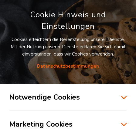
Cookie Hinweis und
Einstellungen
Cookies erleichtern die Bereitstellung unserer Dienste.
LOGIVISOR SUCHE
Mit der Nutzung unserer Dienste erklären Sie sich damit
einverstanden, dass wir Cookies verwenden.
Datenschutzbestimmungen
0
Treffer
für
Lagerflächen in Monsheim
:(
Notwendige Cookies
Ihre Suche hat leider keine Ergebnisse ergeben. Bitte
passen Sie die Suchkriterien an.
Monsheim
Marketing Cookies
zur Kartensuche