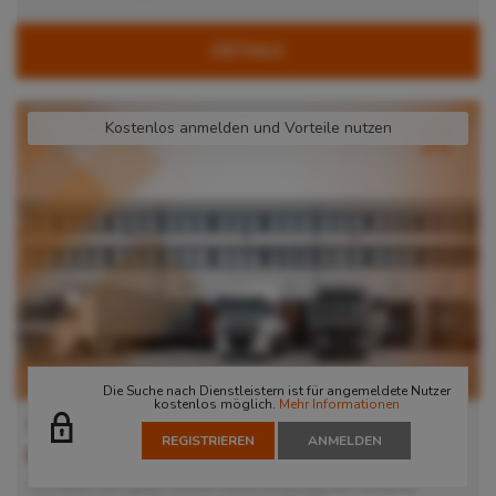
DETAILS
Kostenlos anmelden und Vorteile nutzen
Die Suche nach Dienstleistern ist für angemeldete Nutzer
kostenlos möglich.
Mehr Informationen
Lager in Nürnberg
REGISTRIEREN
ANMELDEN
90451
Nürnberg
, Deutschland
Mit seiner sehr guten Verkehrsanbindung liegt das moderne