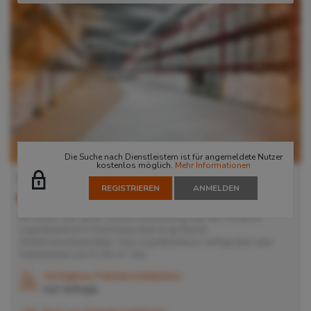
Die Suche nach Dienstleistern ist für angemeldete Nutzer
kostenlos möglich.
Mehr Informationen
Lager in Nürnberg
REGISTRIEREN
ANMELDEN
90451
Nürnberg
, Deutschland
Mit seiner sehr guten Verkehrsanbindung liegt das moderne
Logistikzentrum in Nürnberg ideal an größeren
Verkehrsknotenpunkten. Das Logistikzentrum verfügt über eine
Hallenfläche von 9.100 m². Die...
Verfügbare Palettenstellplätze
Auf Anfrage