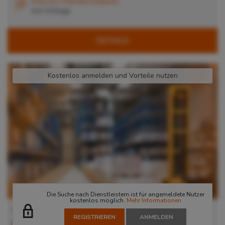
Preis pro Palettenstellplatz
Auf Anfrage
DETAILS
Kostenlos anmelden und Vorteile nutzen
Die Suche nach Dienstleistern ist für angemeldete Nutzer
kostenlos möglich.
Mehr Informationen
Lager in Nürnberg
REGISTRIEREN
ANMELDEN
90451
Nürnberg
, Deutschland