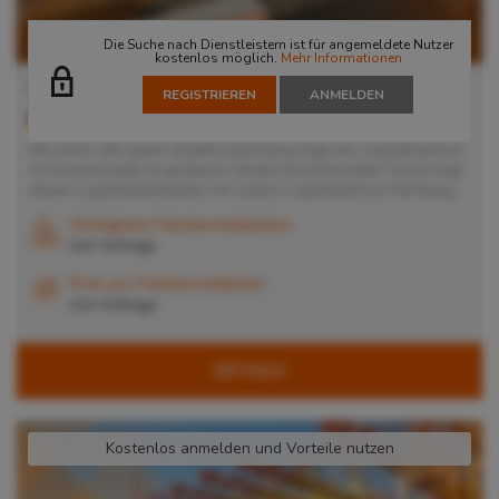
Die Suche nach Dienstleistern ist für angemeldete Nutzer
kostenlos möglich.
Mehr Informationen
Lager in Nürnberg
REGISTRIEREN
ANMELDEN
90451
Nürnberg
, Deutschland
Mit seiner sehr guten Verkehrsanbindung liegt das Logistikzentrum
in Nürnberg ideal an größeren Verkehrsknotenpunkten. Damit trägt
dieser Logistikdienstleister mit seinem Logistikzentrum Nürnberg...
Verfügbare Palettenstellplätze
Auf Anfrage
Preis pro Palettenstellplatz
Auf Anfrage
DETAILS
Kostenlos anmelden und Vorteile nutzen