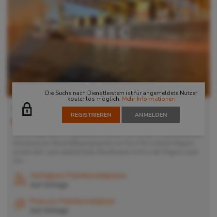
Die Suche nach Dienstleistern ist für angemeldete Nutzer
kostenlos möglich.
Mehr Informationen
Lager in Nürnberg
REGISTRIEREN
ANMELDEN
90411
Nürnberg
, Deutschland
Damit trägt dieser Logistikdienstleister mit seinem Logistikzentrum
Nürnberg zur Beschäftigungsquote von 61,4 % in dieser Region
positiv bei. Laut statistischem Bundesamt sind in der Region rund
um...
Verfügbare Palettenstellplätze
Auf Anfrage
Preis pro Palettenstellplatz
Auf Anfrage