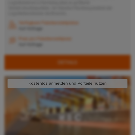
Logistikzentrum in Nürnberg ideal an größeren
Verkehrsknotenpunkten. Am Standort Nürnberg bedient der
Logistikdienstleister die Branche...
Verfügbare Palettenstellplätze
Auf Anfrage
Preis pro Palettenstellplatz
Auf Anfrage
DETAILS
Kostenlos anmelden und Vorteile nutzen