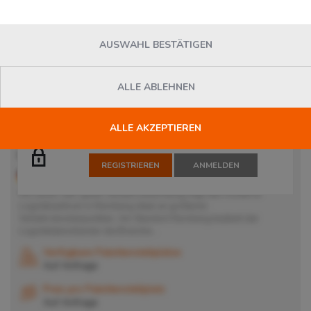
AUSWAHL BESTÄTIGEN
ALLE ABLEHNEN
ALLE AKZEPTIEREN
Die Suche nach Dienstleistern ist für angemeldete Nutzer
kostenlos möglich.
Mehr Informationen
Lager in Nürnberg
REGISTRIEREN
ANMELDEN
90427
Nürnberg
, Deutschland
Mit seiner sehr guten Verkehrsanbindung liegt das moderne
Logistikzentrum in Nürnberg ideal an größeren
Verkehrsknotenpunkten. Am Standort Nürnberg bedient der
Logistikdienstleister die Branche...
Verfügbare Palettenstellplätze
Auf Anfrage
Preis pro Palettenstellplatz
Auf Anfrage