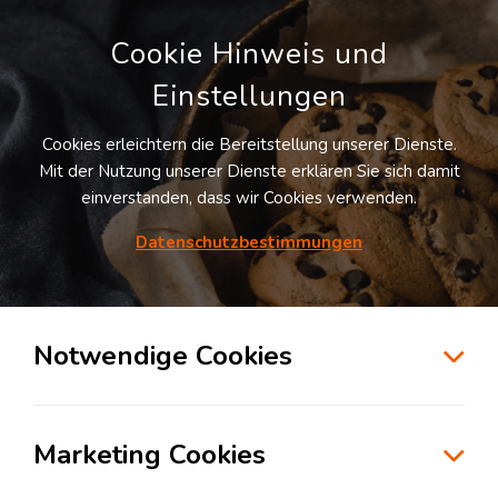
Cookie Hinweis und
Einstellungen
Cookies erleichtern die Bereitstellung unserer Dienste.
LOGIVISOR SUCHE
Mit der Nutzung unserer Dienste erklären Sie sich damit
einverstanden, dass wir Cookies verwenden.
Datenschutzbestimmungen
38
Treffer
für
Lagerflächen in Nürnberg
Nürnberg
+ 10 km
Notwendige Cookies
zur Kartensuche
Marketing Cookies
Kostenlos anmelden und Vorteile nutzen