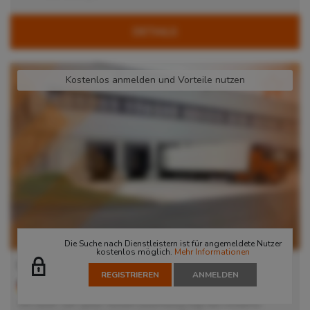
DETAILS
Kostenlos anmelden und Vorteile nutzen
Die Suche nach Dienstleistern ist für angemeldete Nutzer
kostenlos möglich.
Mehr Informationen
Lager in Nürnberg
REGISTRIEREN
ANMELDEN
90431
Nürnberg
, Deutschland
Mit seiner sehr guten Verkehrsanbindung liegt das moderne