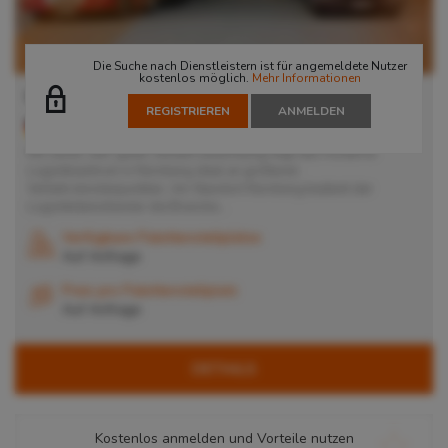
Die Suche nach Dienstleistern ist für angemeldete Nutzer
kostenlos möglich.
Mehr Informationen
Lager in Nürnberg
REGISTRIEREN
ANMELDEN
90451
Nürnberg
, Deutschland
Mit seiner sehr guten Verkehrsanbindung liegt das moderne
Logistikzentrum in Nürnberg ideal an größeren
Verkehrsknotenpunkten. Am Standort Nürnberg bedient der
Logistikdienstleister die Branche...
Verfügbare Palettenstellplätze
Auf Anfrage
Preis pro Palettenstellplatz
Auf Anfrage
DETAILS
Kostenlos anmelden und Vorteile nutzen