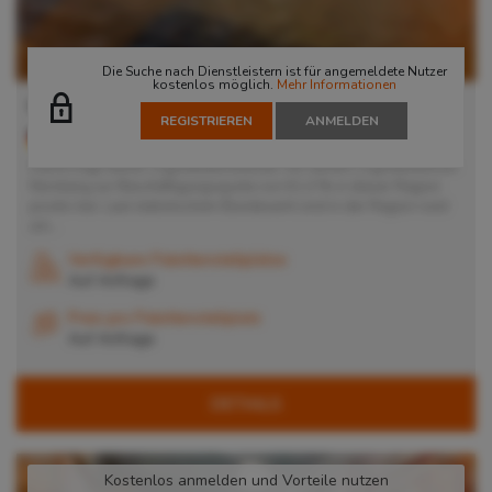
Die Suche nach Dienstleistern ist für angemeldete Nutzer
kostenlos möglich.
Mehr Informationen
Lager in Nürnberg
REGISTRIEREN
ANMELDEN
90411
Nürnberg
, Deutschland
Damit trägt dieser Logistikdienstleister mit seinem Logistikzentrum
Nürnberg zur Beschäftigungsquote von 61,4 % in dieser Region
positiv bei. Laut statistischem Bundesamt sind in der Region rund
um...
Verfügbare Palettenstellplätze
Auf Anfrage
Preis pro Palettenstellplatz
Auf Anfrage
DETAILS
Kostenlos anmelden und Vorteile nutzen