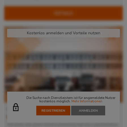
DETAILS
Kostenlos anmelden und Vorteile nutzen
Die Suche nach Dienstleistern ist für angemeldete Nutzer
kostenlos möglich.
Mehr Informationen
Lager in Nürnberg
REGISTRIEREN
ANMELDEN
90471
Nürnberg
, Deutschland
Mit seiner sehr guten Verkehrsanbindung liegt das Logistikzentrum