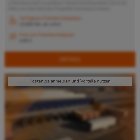
in Nürnberg ideal an größeren Verkehrsknotenpunkten. Durch die
Nähe zum internationalen Flughafen Nürnberg ist dieser...
Verfügbare Palettenstellplätze
15.000 Stk. ab
sofort
Preis pro Palettenstellplatz
4,95 €
DETAILS
Kostenlos anmelden und Vorteile nutzen