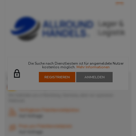
Die Suche nach Dienstleistern ist für angemeldete Nutzer
kostenlos möglich.
Mehr Informationen
REGISTRIEREN
ANMELDEN
Lager in Nürnberg
90471
Nürnberg
, Deutschland
Wir befinden uns in Nürnberg, Germany, aber wir operieren
Weltweit.
Verfügbare Palettenstellplätze
Auf Anfrage
Preis pro Palettenstellplatz
Auf Anfrage