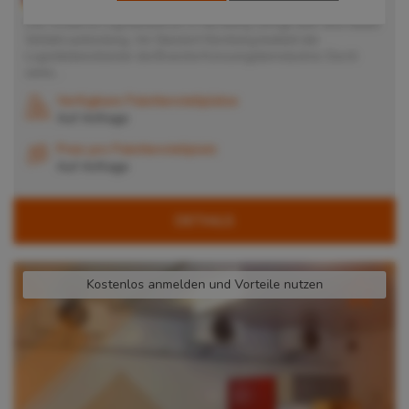
Das moderne Logistikzentrum in Nürnberg verfügt über eine ideale
Verkehrsanbindung. Am Standort Nürnberg bedient der
Logistikdienstleister die Branche Konsumgüterindustrie. Durch
seine...
Verfügbare Palettenstellplätze
Auf Anfrage
Preis pro Palettenstellplatz
Auf Anfrage
DETAILS
Kostenlos anmelden und Vorteile nutzen