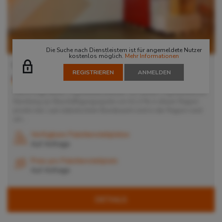
Die Suche nach Dienstleistern ist für angemeldete Nutzer
kostenlos möglich.
Mehr Informationen
Lager in Nürnberg
REGISTRIEREN
ANMELDEN
90491
Nürnberg
, Deutschland
Damit trägt dieser Logistikdienstleister mit seinem Logistikzentrum
Nürnberg zur Beschäftigungsquote von 61,4 % in dieser Region
positiv bei. Laut statistischem Bundesamt sind in der Region rund
um...
Verfügbare Palettenstellplätze
Auf Anfrage
Preis pro Palettenstellplatz
Auf Anfrage
DETAILS