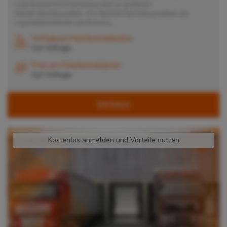
Logistikzentrum in Nürnberg ideal an größeren
Verkehrsknotenpunkten. Am Standort Nürnberg bedient der
Logistikdienstleister die Branche...
Verfügbare Palettenstellplätze
Auf Anfrage
Preis pro Palettenstellplatz
Auf Anfrage
DETAILS
Kostenlos anmelden und Vorteile nutzen