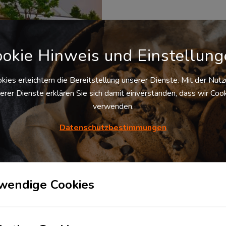
okie Hinweis und Einstellun
kies erleichtern die Bereitstellung unserer Dienste. Mit der Nut
erer Dienste erklären Sie sich damit einverstanden, dass wir Coo
er in Neusäß
verwenden.
86356
Neusäß
, Deutschland
moderne Logistikzentrum in
Datenschutzbestimmungen
äß verfügt über eine ideale
ehrsanbindung. Am Standort
äß bedient der
stikdienstleister die Branche
umgüterindustrie. Durch seine
kenntnisse in...
wendige Cookies
Verfügbare
Palettenstellplätze
Auf Anfrage
Preis pro