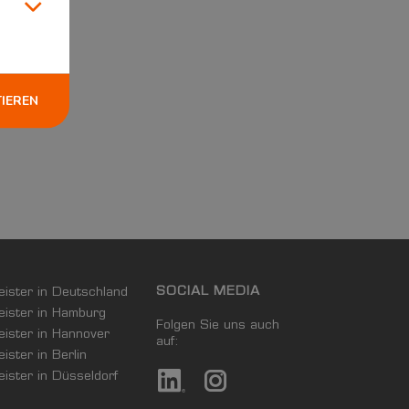
TIEREN
SOCIAL MEDIA
leister in Deutschland
leister in Hamburg
Folgen Sie uns auch
leister in Hannover
auf:
eister in Berlin
leister in Düsseldorf