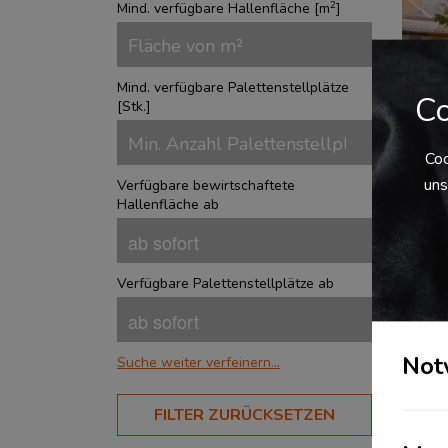
2
Mind. verfügbare Hallenfläche [
m
]
Mind. verfügbare Palettenstellplätze
Co
[
Stk.
]
Coo
uns
Verfügbare bewirtschaftete
Lag
Hallenfläche ab
Das 
Neus
Verk
Verfügbare Palettenstellplätze ab
Neus
Logi
Kons
Fach
Not
Suche weiter verfeinern...
BRANCHEN
FILTER ZURÜCKSETZEN
Aerospace
?