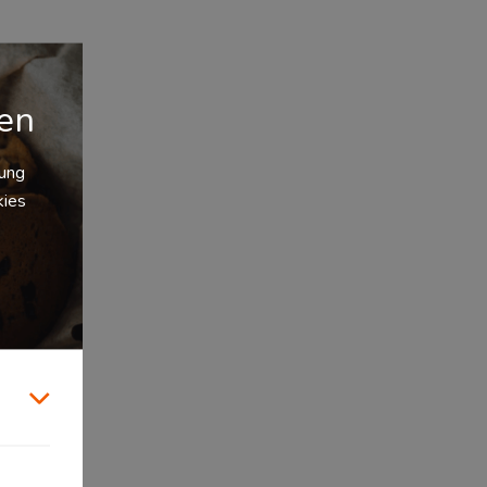
gen
zung
kies