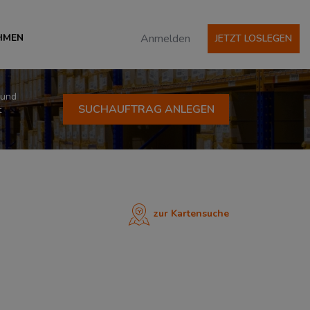
HMEN
Anmelden
JETZT LOSLEGEN
 und
SUCHAUFTRAG ANLEGEN
t
zur Kartensuche