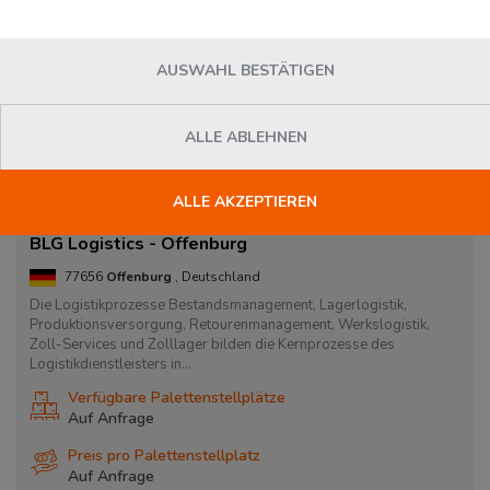
AUSWAHL BESTÄTIGEN
ALLE ABLEHNEN
ALLE AKZEPTIEREN
BLG Logistics - Offenburg
77656
Offenburg
, Deutschland
Die Logistikprozesse Bestandsmanagement, Lagerlogistik,
Produktionsversorgung, Retourenmanagement, Werkslogistik,
Zoll-Services und Zolllager bilden die Kernprozesse des
Logistikdienstleisters in...
Verfügbare Palettenstellplätze
Auf Anfrage
Preis pro Palettenstellplatz
Auf Anfrage