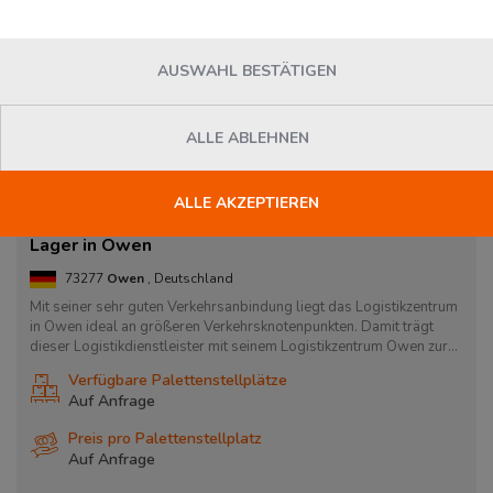
AUSWAHL BESTÄTIGEN
ALLE ABLEHNEN
ALLE AKZEPTIEREN
Lager in Owen
73277
Owen
, Deutschland
Mit seiner sehr guten Verkehrsanbindung liegt das Logistikzentrum
in Owen ideal an größeren Verkehrsknotenpunkten. Damit trägt
dieser Logistikdienstleister mit seinem Logistikzentrum Owen zur...
Verfügbare Palettenstellplätze
Auf Anfrage
Preis pro Palettenstellplatz
Auf Anfrage